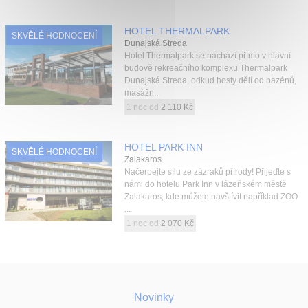
HOTEL THERMALPARK
SKVĚLÉ HODNOCENÍ
Dunajská Streda
Hotel Thermalpark se nachází přímo v hlavní
budově rekreačního komplexu Thermalpark
Dunajská Streda, odkud hosty dělí od bazénů,
masážn...
1 noc od
2 110 Kč
HOTEL PARK INN
SKVĚLÉ HODNOCENÍ
Zalakaros
Načerpejte sílu ze zázraků přírody! Přijeďte s
námi do hotelu Park Inn v lázeňském městě
Zalakaros, kde můžete navštívit například ZOO
...
1 noc od
2 070 Kč
Novinky