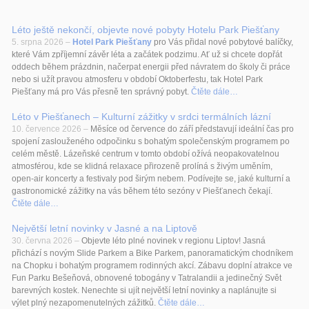
Léto ještě nekončí, objevte nové pobyty Hotelu Park Piešťany
5. srpna 2026 –
Hotel Park Piešťany
pro Vás přidal nové pobytové balíčky,
které Vám zpříjemní závěr léta a začátek podzimu. Ať už si chcete dopřát
oddech během prázdnin, načerpat energii před návratem do školy či práce
nebo si užít pravou atmosferu v období Oktoberfestu, tak Hotel Park
Piešťany má pro Vás přesně ten správný pobyt.
Čtěte dále…
Léto v Piešťanech – Kulturní zážitky v srdci termálních lázní
10. července 2026 –
Měsíce od července do září představují ideální čas pro
spojení zaslouženého odpočinku s bohatým společenským programem po
celém městě. Lázeňské centrum v tomto období ožívá neopakovatelnou
atmosférou, kde se klidná relaxace přirozeně prolíná s živým uměním,
open-air koncerty a festivaly pod širým nebem. Podívejte se, jaké kulturní a
gastronomické zážitky na vás během této sezóny v Piešťanech čekají.
Čtěte dále…
Největší letní novinky v Jasné a na Liptově
30. června 2026 –
Objevte léto plné novinek v regionu Liptov! Jasná
přichází s novým Slide Parkem a Bike Parkem, panoramatickým chodníkem
na Chopku i bohatým programem rodinných akcí. Zábavu doplní atrakce ve
Fun Parku Bešeňová, obnovené tobogány v Tatralandii a jedinečný Svět
barevných kostek. Nenechte si ujít největší letní novinky a naplánujte si
výlet plný nezapomenutelných zážitků.
Čtěte dále…