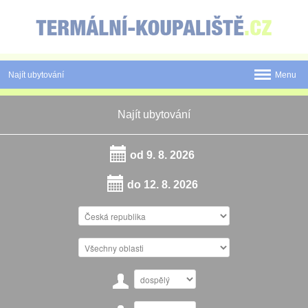
Panel pro správu cookies
Najít ubytování
Menu
Státy
Najít ubytování
Pobyty
od
9. 8. 2026
Slevy a Last Minute
do
12. 8. 2026
Novinky
Postup rezervace
Tištěné katalogy
O nás
Kontakt