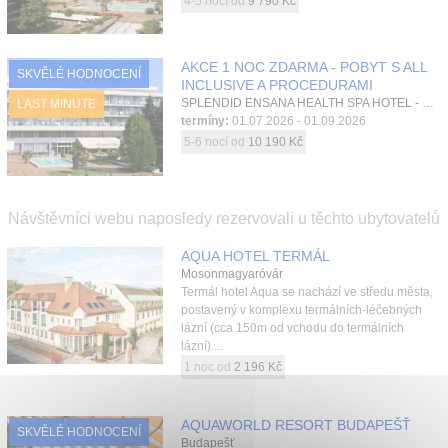
minute
4-5 nocí od
9 790 Kč
AKCE 1 NOC ZDARMA - POBYT S ALL
SKVĚLÉ HODNOCENÍ
INCLUSIVE A PROCEDURAMI
SPLENDID ENSANA HEALTH SPA HOTEL - KŘÍDLO SPLENDID, Piešťany, Západní Slovensko, Slovensko
LAST MINUTE
termíny:
01.07.2026 - 01.09.2026
5-6 nocí od
10 190 Kč
Návštěvníci webu naposledy rezervovali u těchto ubytovatelů
AQUA HOTEL TERMÁL
Mosonmagyaróvár
Termál hotel Aqua se nachází ve středu města,
postavený v komplexu termálních-léčebných
lázní (cca 150m od vchodu do termálních
lázní)....
1 noc od
2 196 Kč
AQUAWORLD RESORT BUDAPEŠŤ
SKVĚLÉ HODNOCENÍ
Budapešť