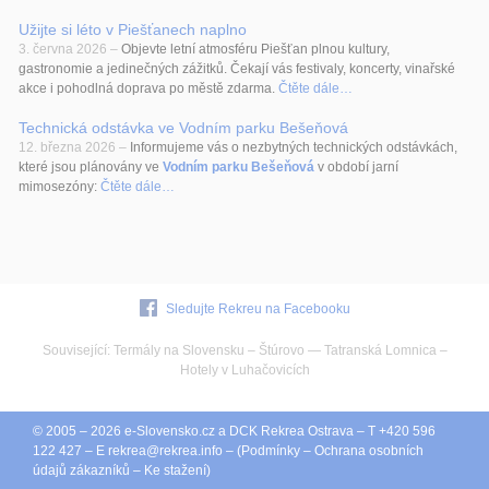
Užijte si léto v Piešťanech naplno
3. června 2026 –
Objevte letní atmosféru Piešťan plnou kultury,
gastronomie a jedinečných zážitků. Čekají vás festivaly, koncerty, vinařské
akce i pohodlná doprava po městě zdarma.
Čtěte dále…
Technická odstávka ve Vodním parku Bešeňová
12. března 2026 –
Informujeme vás o nezbytných technických odstávkách,
které jsou plánovány ve
Vodním parku Bešeňová
v období jarní
mimosezóny:
Čtěte dále…
Sledujte Rekreu na Facebooku
Související:
Termály na Slovensku
–
Štúrovo
—
Tatranská Lomnica
–
Hotely v Luhačovicích
© 2005 – 2026
e-Slovensko.cz
a
DCK Rekrea Ostrava
– T +420 596
122 427 – E
rekrea@
rekrea.info
– (
Podmínky
–
Ochrana osobních
údajů zákazníků
–
Ke stažení
)