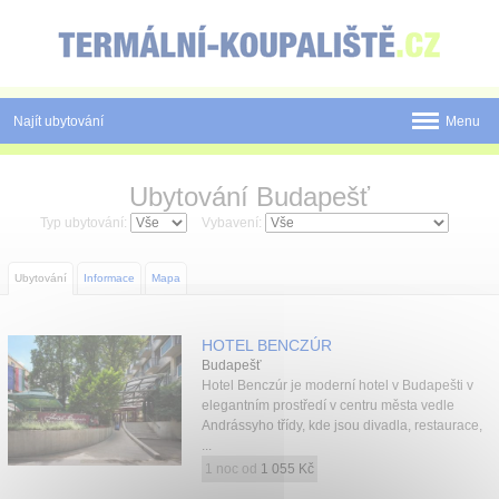
Panel pro správu cookies
Najít ubytování
Menu
Státy
Ubytování Budapešť
Pobyty
Typ ubytování:
Vybavení:
Slevy a Last Minute
Ubytování
Informace
Mapa
Novinky
HOTEL BENCZÚR
Postup rezervace
Budapešť
Hotel Benczúr je moderní hotel v Budapešti v
Tištěné katalogy
elegantním prostředí v centru města vedle
Andrássyho třídy, kde jsou divadla, restaurace,
...
O nás
1 noc od
1 055 Kč
Kontakt