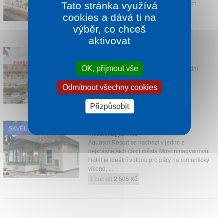
Tato stránka využívá
lázní (cca 150m od vchodu do termálních
lázní)....
cookies a dává ti na
1 noc od
2 196 Kč
výběr, co chceš
aktivovat
THERMAL HOTEL
Mosonmagyaróvár
OK, přijmout vše
Thermal Hotel se nachází v bezprostřední
blízkosti centra Mosonmagyaróváru, v
komplexu termálních-léčebných lázní.
Odmítnout všechny cookies
1 noc od
2 250 Kč
Přizpůsobit
HOTEL AQUASOL
SKVĚLÉ HODNOCENÍ
Mosonmagyaróvár
Aquasol Resort se nachází v jedné z
nejkrásnějších částí města Mosonmagyaróvár.
Hotel je ideální volbou pro páry na romantický
víkend, ...
1 noc od
2 505 Kč