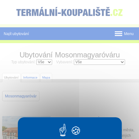
Panel pro správu cookies
Najít ubytování
Menu
Státy
Ubytování Mosonmagyaróváru
Pobyty
Typ ubytování:
Vybavení:
Slevy a Last Minute
Ubytování
Informace
Mapa
Novinky
Mosonmagyaróvár
Postup rezervace
Tištěné katalogy
AQUA HOTEL TERMÁL
Mosonmagyaróvár
O nás
Termál hotel Aqua se nachází ve středu města,
postavený v komplexu termálních-léčebných
Kontakt