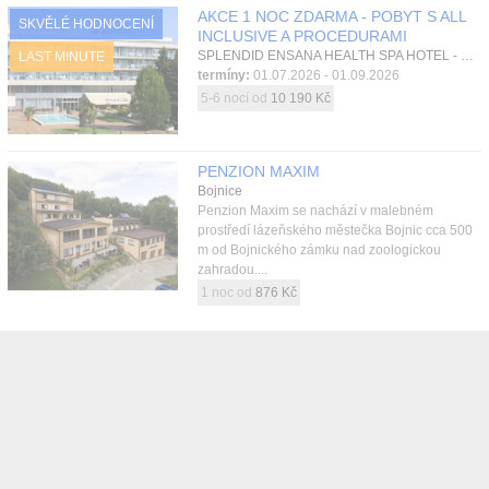
AKCE 1 NOC ZDARMA - POBYT S ALL
SKVĚLÉ HODNOCENÍ
INCLUSIVE A PROCEDURAMI
SPLENDID ENSANA HEALTH SPA HOTEL - KŘÍDLO SPLENDID, Piešťany, Západní Slovensko, Slovensko
LAST MINUTE
termíny:
01.07.2026 - 01.09.2026
5-6 nocí od
10 190 Kč
PENZION MAXIM
Bojnice
Penzion Maxim se nachází v malebném
prostředí lázeňského městečka Bojnic cca 500
m od Bojnického zámku nad zoologickou
zahradou....
1 noc od
876 Kč
Více ubytování
Sledujte Rekreu na Facebooku
Související:
Termály na Slovensku
–
Štúrovo
—
Tatranská Lomnica
–