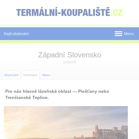
Panel pro správu cookies
Najít ubytování
Menu
Státy
Západní Slovensko
Pobyty
(oblast)
Slevy a Last Minute
Ubytování
Informace
Mapa
Novinky
Pro nás hlavně lázeňská oblast — Piešťany nebo
Trenčianské Teplice.
Postup rezervace
Tištěné katalogy
O nás
Kontakt