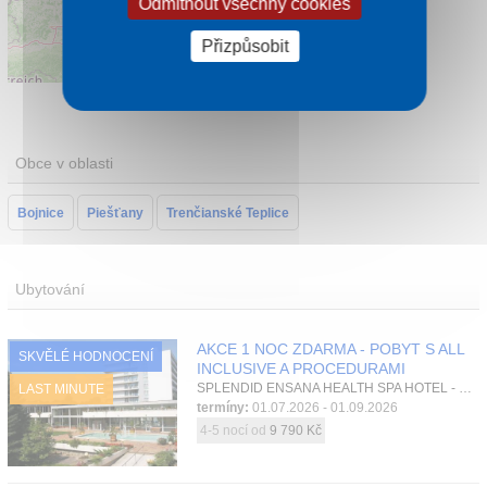
Odmítnout všechny cookies
Přizpůsobit
Leaflet
|
©
OpenStreetMap
contributors
Obce v oblasti
Bojnice
Piešťany
Trenčianské Teplice
Ubytování
AKCE 1 NOC ZDARMA - POBYT S ALL
SKVĚLÉ HODNOCENÍ
INCLUSIVE A PROCEDURAMI
SPLENDID ENSANA HEALTH SPA HOTEL - KŘÍDLO GRAND, Piešťany, Západní Slovensko, Slovensko
LAST MINUTE
termíny:
01.07.2026 - 01.09.2026
4-5 nocí od
9 790 Kč