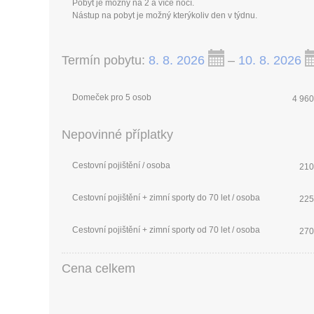
Pobyt je možný na 2 a více nocí.
Nástup na pobyt je možný kterýkoliv den v týdnu.
Termín pobytu:
8. 8. 2026
–
10. 8. 2026
Domeček pro 5 osob
4 960
Nepovinné příplatky
Cestovní pojištění / osoba
210
Cestovní pojištění + zimní sporty do 70 let / osoba
225
Cestovní pojištění + zimní sporty od 70 let / osoba
270
Cena celkem