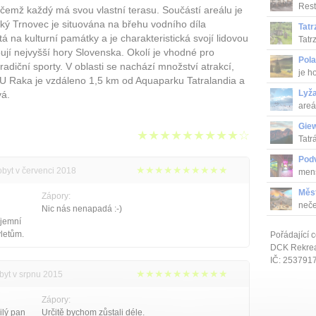
Rest
čemž každý má svou vlastní terasu. Součástí areálu je
tradi
ký Trnovec je situována na břehu vodního díla
Tatr
á na kulturní památky a je charakteristická svojí lidovou
Tatr
pují nejvyšší hory Slovenska. Okolí je vhodné pro
Pola
tradiční sporty. V oblasti se nachází množství atrakcí,
je h
í U Raka je vzdáleno 1,5 km od Aquaparku Tatralandia a
Lyža
vá.
areá
Gie
★★★★★★★★★☆
Tatr
Pod
★★★★★★★★★★
obyt v červenci 2018
menš
Měs
Zápory:
neče
Nic nás nenapadá :-)
íjemní
ýletům.
Pořádající c
DCK Rekrea 
IČ: 253791
★★★★★★★★★★
byt v srpnu 2015
Zápory:
ilý pan
Určitě bychom zůstali déle.