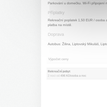
Parkování u domečku. Wi-Fi připojení 
Příplatky
Rekreační poplatek 1,50 EUR / osoba a
platba na místě.
Doprava
Autobus: Žilina, Liptovský Mikuláš, Li
Výpočet ceny
Rekreační pobyt 
2 noci od
496 Kč/osoba a noc