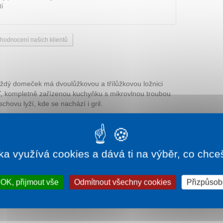
lí
 hodnocení našich klientů
ždý domeček má dvoulůžkovou a třílůžkovou ložnici
T, kompletně zařízenou kuchyňku s mikrovlnou troubou
chovu lyží, kde se nachází i gril.
pokoji
Připojení k internetu
ka využívá cookies a dává ti na výběr, co chce
OK, přijmout vše
Odmítnout všechny cookies
Přizpůsobi
é kuchyňce.