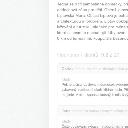
Jedná se o tři samostatné domečky, při
oddechová zóna pro děti. Obec Liptovs
Liptovská Mara. Oblast Liptova je bohat
architekturou a folklorem. Liptov obklo
lyžování a turistiku, ale také pro méně 
které si nesmíte nechat ujít. Ubytován
8 km od termálního koupaliště Bešeňo
Hodnocení klientů: 9,2 z 10
Radek
hodnotí za pár ve středním věku p
Klady:
Pěkné a čisté ubytování, domeček výborně
vybavený, nádherné okolí, klidné místo. Př
majitelé. V okolí spousta krásných míst k v
Jana
hodnotí za rodinu s malými dětmi po
Klady:
Čisté ubytování, vybavení nadprůměrné, m