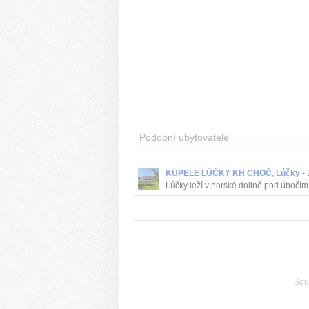
Podobní ubytovatelé
KÚPELE LÚČKY KH CHOČ, Lúčky
- 
Lúčky leží v horské dolině pod úbočím
Choče, na rozhraní Oravy a Liptova.
Souv