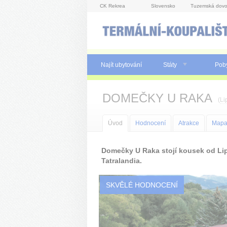
Panel pro správu cookies
CK Rekrea
Slovensko
Tuzemská dovo
Najít ubytování
Státy
Pob
DOMEČKY U RAKA
(
Li
Úvod
Hodnocení
Atrakce
Map
Domečky U Raka stojí kousek od Li
Tatralandia.
SKVĚLÉ HODNOCENÍ