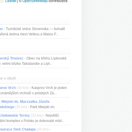
Leaflet
|
©
OpenStreetMap
contributors
ov
- Turistické srdce Slovenska — bohatě
řená dolina mezi Velkou a Malou F...
ovský Trnovec
- Obec na břehu Liptovské
, velmi blízko Tatralandie a Lipt...
e v okolí
prov Vrch
(34 km)
- Kasprov Vrch je jeden
jznámějších vrcholů v polských Zá...
 Miejski im. Marszałka Józefa
udskiego
(35 km)
- Park Miejski im.
z...
chołowskie Termy
(33 km)
- Největší
ální komplex v Polsku je dokonalé míst...
taurace Stek Chałupa
(35 km)
-