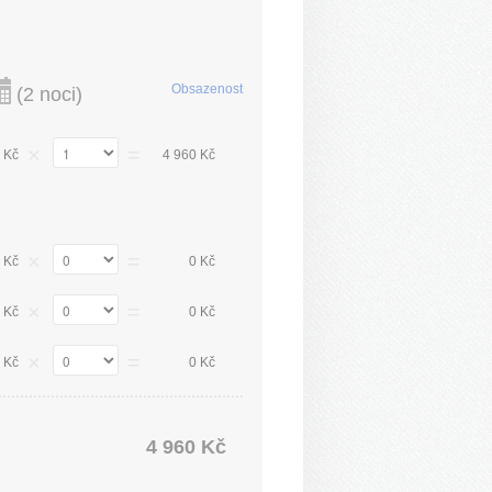
Obsazenost
(
2 noci
)
×
=
 Kč
4 960 Kč
×
=
 Kč
0 Kč
×
=
 Kč
0 Kč
×
=
 Kč
0 Kč
4 960 Kč