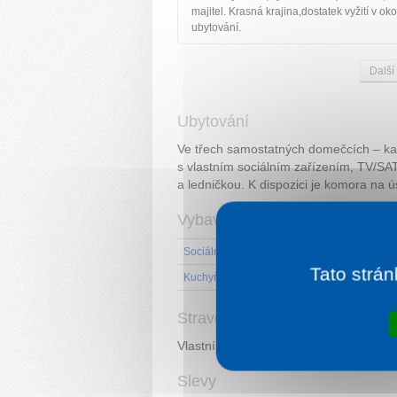
majitel. Krasná krajina,dostatek vyžití v oko
ubytování.
Další
Ubytování
Ve třech samostatných domečcích – ka
s vlastním sociálním zařízením, TV/SA
a ledničkou. K dispozici je komora na ús
Vybavení
Sociální zařízení na pokoji
TV na 
Tato strán
Kuchyňský kout v pokoji
Stravování
Vlastní strava. Příprava jídla v zařízen
Slevy