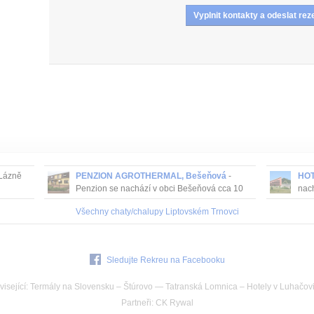
Lázně
PENZION AGROTHERMAL, Bešeňová
-
HOT
Penzion se nachází v obci Bešeňová cca 10
nach
minut chůze od areálu termálního koupaliště.
Jáns
Všechny chaty/chalupy Liptovském Trnovci
stře
Sledujte Rekreu na Facebooku
isející:
Termály na Slovensku
–
Štúrovo
—
Tatranská Lomnica
–
Hotely v Luhačovi
Partneři
:
CK Rywal