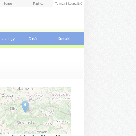
Senec
Patince
Termální koupaliště
 katalogy
O nás
Kontakt