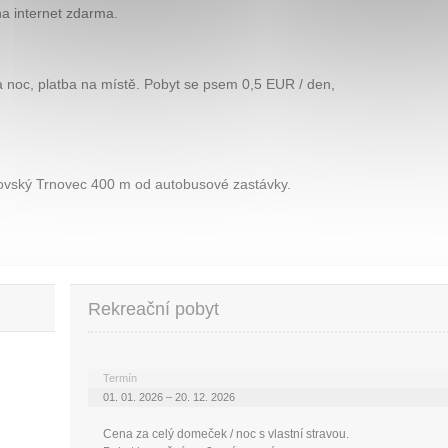
na internet zdarma.
 noc, platba na místě. Pobyt se psem 0,5 EUR / den,
ptovský Trnovec 400 m od autobusové zastávky.
Rekreační pobyt
Termín
01. 01. 2026 – 20. 12. 2026
Cena za celý domeček / noc s vlastní stravou.