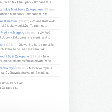
aurace Stek Chałupa v Zakopaném je
ční...
zańskie Mini Zoo v Zakopaném
(35 km)
-
zańskie Mini Zoo v Zakopaném je m...
na Kalatówki
(34 km)
- Polana Kalatówki
orská louka v polských Tatrách ne...
řský areál Ugory
(38 km)
- Lyžařský
l Ugory v Zakopaném je menší a kli...
wont
(32 km)
- Giewont je hora v polských
ách, která se tyčí nad městem Zak...
vodní Svět Zakopane
(34 km)
- Je to
í, ale velmi atmosférické akvárium sc...
tečko myší
(36 km)
- Městečko myší je
kaně zábavná atrakce plná miniatu...
estovní kancelář:
Ostrava s.r.o.
78