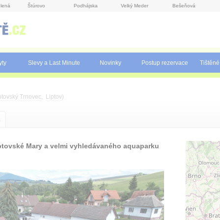
lená
Štúrovo
Podhájska
Velký Meder
Bešeňová
yty
Slevy a Last Minute
Novinky
Postup rezervace
Tištěné
ptovský Trnovec
,
Liptov
)
a
ptovské Mary a velmi vyhledávaného aquaparku