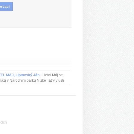
EL MÁJ, Liptovský Ján
- Hotel Máj se
ází v Národním parku Nízké Tatry v ústí
ké doliny. V blízkosti je lyžařské
disko Javorica se čtyřmi vleky a um...
cích