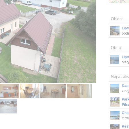
Oblast
Lipt
obda
Obec
Lipt
Mary
Nej atrakc
Kas
z ne
Park
Piłs
Mars
Cho
term
Res