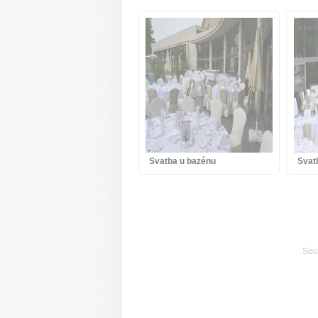
Svatba u bazénu
Svat
Souv