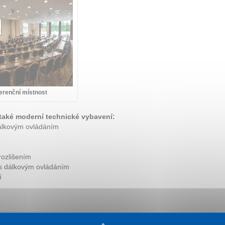
erenční místnost
 také moderní technické vybavení:
dálkovým ovládáním
rozlišením
 s dálkovým ovládáním
í