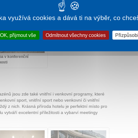
ka využívá cookies a dává ti na výběr, co chce
OK, přijmout vše
Odmítnout všechny cookies
Přizpůsobi
ba v konferenční
nosti
énů jsou zde také vnitřní i venkovní programy, které
venkovní sport, vnitřní sport nebo venkovní či vnitřní
dý z nich. Krásná příroda hotelu je perfektní místo pro
 vytváří excelentní příležitosti a vybarví meetingy