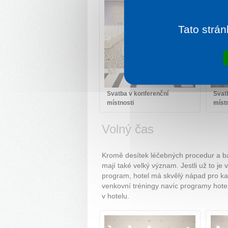
Tato strán
Svatba v konferenční
Svat
místnosti
míst
Volný čas
Kromě desítek léčebných procedur a baz
mají také velký význam. Jestli už to je 
program, hotel má skvělý nápad pro kaž
venkovní tréningy navíc programy hotelu
v hotelu.