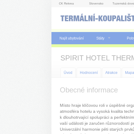
Panel pro správu cookies
CK Rekrea
Slovensko
Tuzemská dovo
Najít ubytování
Státy
Pob
SPIRIT HOTEL THER
Úvod
Hodnocení
Atrakce
Map
Obecné informace
Místo hraje klíčovou roli v úspěšné org
atmosféra hotelu a vysoká kvalita tech
k dlouhotrvající spolupráci a perfektn
vaší události je zaručen různorodostí 
Univerzální harmonie pěti starých prvk