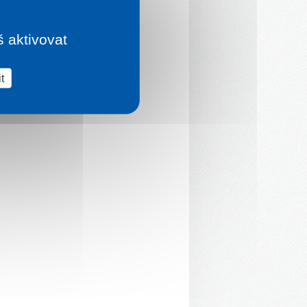
š aktivovat
t