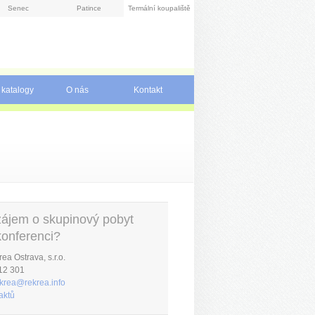
Senec
Patince
Termální koupaliště
 katalogy
O nás
Kontakt
zájem o skupinový pobyt
onferenci?
a Ostrava, s.r.o.
112 301
krea@rekrea.info
aktů