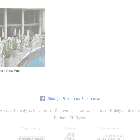
ba u bazénu
Sledujte Rekreu na Facebooku
isející:
Termály na Slovensku
–
Štúrovo
—
Tatranská Lomnica
–
Hotely v Luhačovi
Partneři
:
CK Rywal
Pobyty realizuje
Pojišťuje
Spolupracujeme