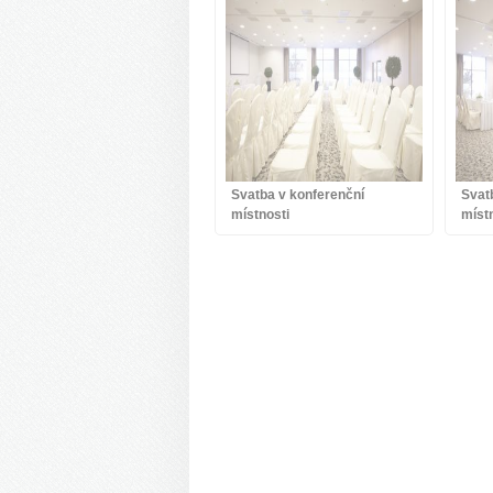
Svatba v konferenční
Svat
místnosti
míst