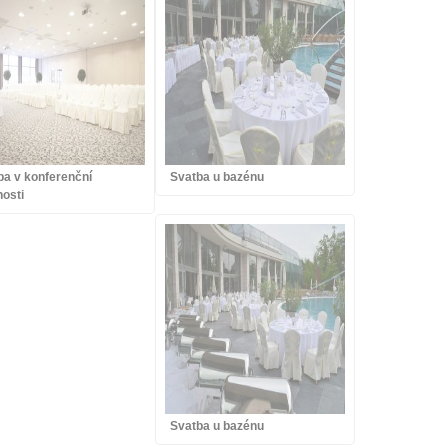
ba v konferenční
Svatba u bazénu
nosti
Svatba u bazénu