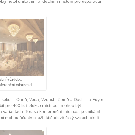
ají hotel unikátním a ideálním místem pro uspořádání
ební výzdoba
ferenční místnosti
5 sekcí – Oheň, Voda, Vzduch, Země a Duch – a Foyer.
t pro 400 lidí. Sekce místností mohou být
 variantách. Terasa konferenční místnost je unikátní
i mohou účastníci užít křišťálově čistý vzduch okolí.