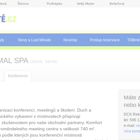
lená
Štúrovo
Podhájska
Velký Meder
Bešeňová
yty
Slevy a Last Minute
Novinky
Postup rezervace
Tištěné
MAL SPA
(
Sárvár
,
Sárvár
)
a
Konference
Máte 
nebo k
anizaci konferencí, meetingů a školení. Duch a
DCK Rekre
nického vybavení v místnostech přispívají
tel: 596 
ím zkušenostem pro naše obchodní partnery. Komfort
e-mail:
re
proměnitelného meeting centra s velikostí 740 m².
Více kont
ů podle kterých jsou konferenční místnosti