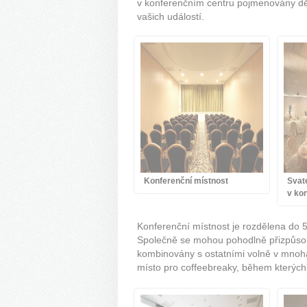
v konferenčním centru pojmenovány děl
vašich událostí.
Konferenční místnost
Svat
v kon
Konferenční místnost je rozdělena do 
Společně se mohou pohodlně přizpůsobi
kombinovány s ostatními volně v mnoha
místo pro coffeebreaky, během kterých s