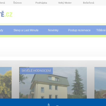
lená
Štúrovo
Podhájska
Velký Meder
Bešeňová
yty
Slevy a Last Minute
Novinky
Postup rezervace
Tištěné
SKVĚLÉ HODNOCENÍ