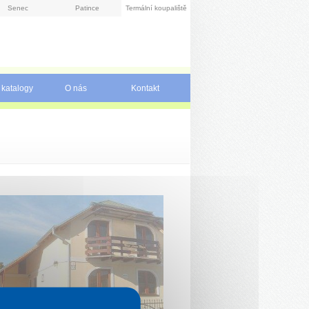
Senec
Patince
Termální koupaliště
 katalogy
O nás
Kontakt