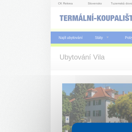
Panel pro správu cookies
CK Rekrea
Slovensko
Tuzemská dovo
Najít ubytování
Státy
Pob
Ubytování Vila