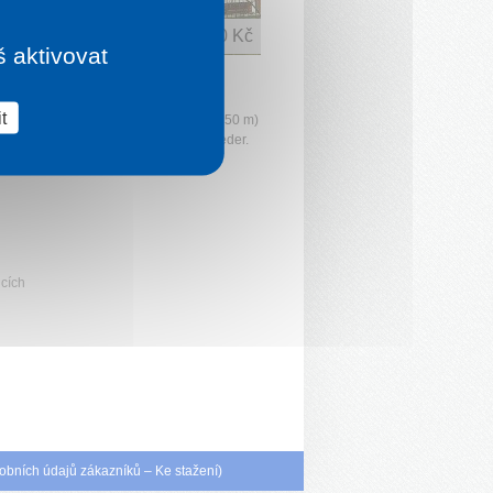
1 noc od
400 Kč
š aktivovat
ANNA
eder
t
ituovaná v bezprostřední blízkosti (cca 50 m)
lního koupaliště Termal Park Veľký Meder.
cích
obních údajů zákazníků
–
Ke stažení
)