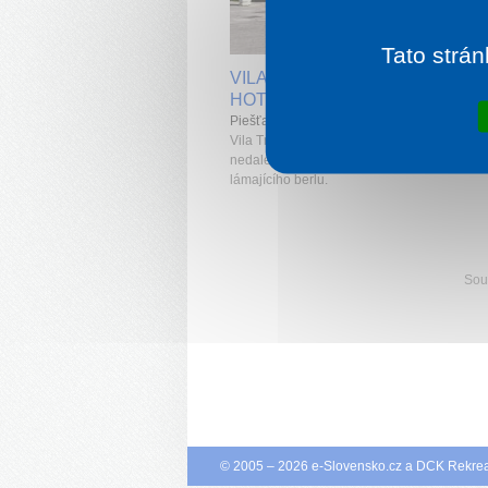
1 noc od
1 
Tato strán
VILA TRAJAN ENSANA HEALT
HOTEL
Piešťany
Vila Trajan** leží jen kousek od pěší zóny a
nedaleko symbolu města Piešťany - sochy
lámajícího berlu.
Souv
© 2005 – 2026
e-Slovensko.cz
a
DCK Rekrea