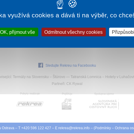
510 Kč
1 noc od
2 880 Kč
ka využívá cookies a dává ti na výběr, co chce
H SPA
VILA MARGARÉTA
VILA 
Rajecké Teplice
Veľký M
OK, přijmout vše
Odmítnout všechny cookies
Přizpůsobi
Vila Margaréta se nachází v bezprostřední blízkosti
Vila je s
centra Rajeckých Teplic. Areál vily se zahradou,
od termá
malým jezírkem a altánkem nabízí m...
 muže
Sledujte Rekreu na Facebooku
isející:
Termály na Slovensku
–
Štúrovo
—
Tatranská Lomnica
–
Hotely v Luhačovi
Partneři
:
CK Rywal
Pobyty realizuje
Pojišťuje
Spolupracujeme
 Ostrava
– T +420 596 122 427 – E
rekrea@
rekrea.info
– (
Podmínky
–
Ochrana os