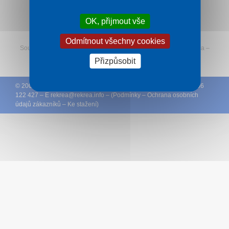
OK, přijmout vše
Sledujte Rekreu na Facebooku
Odmítnout všechny cookies
Související:
Termály na Slovensku
–
Štúrovo
—
Tatranská Lomnica
–
Hotely v Luhačovicích
Přizpůsobit
© 2005 – 2026
e-Slovensko.cz
a
DCK Rekrea Ostrava
– T +420 596
122 427 – E
rekrea@
rekrea.info
– (
Podmínky
–
Ochrana osobních
údajů zákazníků
–
Ke stažení
)