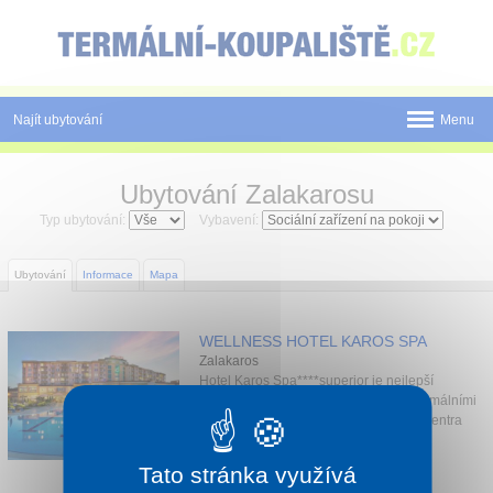
Panel pro správu cookies
Najít ubytování
Menu
Státy
Ubytování Zalakarosu
Pobyty
Typ ubytování:
Vybavení:
Slevy a Last Minute
Ubytování
Informace
Mapa
Novinky
WELLNESS HOTEL KAROS SPA
Postup rezervace
Zalakaros
Hotel Karos Spa****superior je nejlepší
Tištěné katalogy
wellness hotel v regionu s vlastními termálními
bazény. Nachází pouze 400 metrů od centra
lázeň...
O nás
1 noc od
1 715 Kč
Tato stránka využívá
Kontakt