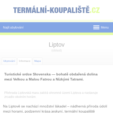
Panel pro správu cookies
Najít ubytování
Menu
Státy
Liptov
Pobyty
(oblast)
Slevy a Last Minute
Ubytování
Informace
Mapa
Novinky
Turistické srdce Slovenska — bohatě obdařená dolina
mezi Velkou a Malou Fatrou a Nízkými Tatrami.
Postup rezervace
Tištěné katalogy
Přehrada Liptovská mara zabírá ohromné území Liptova a nastavuje
zrcadlo okolním horám.
O nás
Na Liptově se nachází množství lákadel – nádherná příroda údolí
mezi horami, podzemní krása jeskyní, termální koupaliště
Kontakt