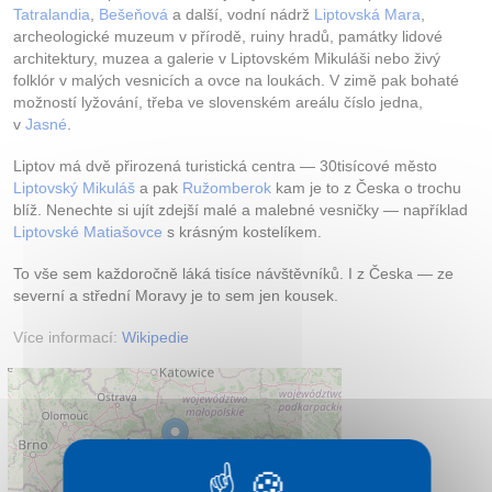
Tatralandia
,
Bešeňová
a další, vodní nádrž
Liptovská Mara
,
archeologické muzeum v přírodě, ruiny hradů, památky lidové
architektury, muzea a galerie v Liptovském Mikuláši nebo živý
folklór v malých vesnicích a ovce na loukách. V zimě pak bohaté
možností lyžování, třeba ve slovenském areálu číslo jedna,
v
Jasné
.
Liptov má dvě přirozená turistická centra — 30tisícové město
Liptovský Mikuláš
a pak
Ružomberok
kam je to z Česka o trochu
blíž. Nenechte si ujít zdejší malé a malebné vesničky — například
Liptovské Matiašovce
s krásným kostelíkem.
To vše sem každoročně láká tisíce návštěvníků. I z Česka — ze
severní a střední Moravy je to sem jen kousek.
Více informací:
Wikipedie