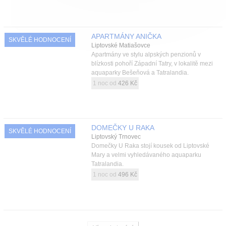
APARTMÁNY ANIČKA
SKVĚLÉ HODNOCENÍ
Liptovské Matiašovce
Apartmány ve stylu alpských penzionů v
blízkosti pohoří Západní Tatry, v lokalitě mezi
aquaparky Bešeňová a Tatralandia.
1 noc od
426 Kč
DOMEČKY U RAKA
SKVĚLÉ HODNOCENÍ
Liptovský Trnovec
Domečky U Raka stojí kousek od Liptovské
Mary a velmi vyhledávaného aquaparku
Tatralandia.
1 noc od
496 Kč