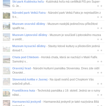
Ski park Kubínska hoľa
- Kubínská hoľa má certifikát FIS pro Super-
G. Je...
★ ★
Národní park Velká Fatra
- Národní park Velká Fatra je nejmladším z
9 n...
★ ★
Muzeum oravské dědiny
- Muzeum naskýtá jedinečnou příležitost
spatřit ne...
★ ★
Muzeum Liptovské dědiny
- Muzeum je součástí Liptovského muzea
a uvidít...
★ ★
Muzeum kysucké dědiny
- Stavby lidové kultury a především jediná
dosud f...
★ ★
Chata pod Chlebom
- Horská chata, která se nachází v Malé Fatře.
Samotný v...
★ ★
Oravský hrad
- Národní kulturní památka Slovenska. Dnes zde sídlí
Oravské...
★ ★
Slovenská koliba v Jasnej
- Na úpatí svahů pod Chopkom Vás
srdečně přivít...
★ ★
Františkova huta
- Technická památka z 19. století. Jedná se o ruiny
někd...
★ ★
Harmanecká jeskyně
- Harmanecká jeskyně je také nazývána Bílá