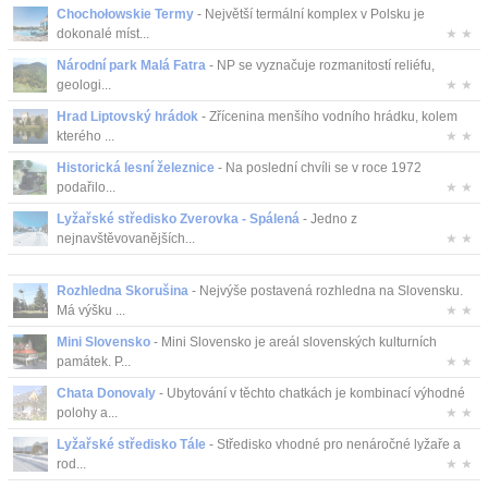
Chochołowskie Termy
- Největší termální komplex v Polsku je
dokonalé míst...
★ ★
Národní park Malá Fatra
- NP se vyznačuje rozmanitostí reliéfu,
geologi...
★ ★
Hrad Liptovský hrádok
- Zřícenina menšího vodního hrádku, kolem
kterého ...
★ ★
Historická lesní železnice
- Na poslední chvíli se v roce 1972
podařilo...
★ ★
Lyžařské středisko Zverovka - Spálená
- Jedno z
nejnavštěvovanějších...
★ ★
Rozhledna Skorušina
- Nejvýše postavená rozhledna na Slovensku.
Má výšku ...
★ ★
Mini Slovensko
- Mini Slovensko je areál slovenských kulturních
památek. P...
★ ★
Chata Donovaly
- Ubytování v těchto chatkách je kombinací výhodné
polohy a...
★ ★
Lyžařské středisko Tále
- Středisko vhodné pro nenáročné lyžaře a
rod...
★ ★