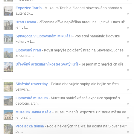
Expozice Tatrín
- Muzeum Tatrín a Žiadosti slovenského národa v
autentick...
★
Hrad Likava
- Zřícenina dříve největšího hradu na Liptově. Dnes už
jen v l...
★
Synagoga v Liptovském Mikuláši
- Poslední památník židovské
kultury v L...
★
Liptovský hrad
- Kdysi nejvýše položený hrad na Slovensku, dnes
zřícenina ...
★
Dřevěný artikulární kostel Svätý Kríž
- Je jedním z největších dře...
★
Sliačské travertiny
- Pokud obdivujete sopky, ale bojíte se těch
velkých,...
★
Liptovské muzeum
- Muzeum nabízí krásné expozice spojené s
geologií, arch...
★
Muzeum Janka Krále
- Muzeum nabízí expozice z historie města od
jeho zal...
★
Prosiecká dolina
- Podle některých "najkrajšia dolina na Slovensku".
Je ...
★