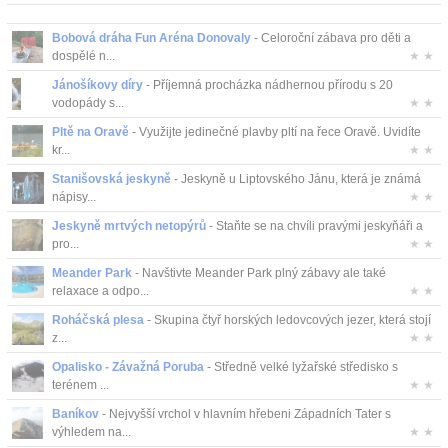
Bobová dráha Fun Aréna Donovaly
- Celoroční zábava pro děti a
dospělé n...
★ ★
Jánošíkovy díry
- Příjemná procházka nádhernou přírodu s 20
vodopády s...
★ ★
Pltě na Oravě
- Využijte jedinečné plavby pltí na řece Oravě. Uvidíte
kr...
★ ★
Stanišovská jeskyně
- Jeskyně u Liptovského Jánu, která je známá
nápisy...
★ ★
Jeskyně mrtvých netopýrů
- Staňte se na chvíli pravými jeskyňáři a
pro...
★ ★
Meander Park
- Navštivte Meander Park plný zábavy ale také
relaxace a odpo...
★ ★
Roháčská plesa
- Skupina čtyř horských ledovcových jezer, která stojí
z...
★ ★
Opalisko - Závažná Poruba
- Středně velké lyžařské středisko s
terénem ...
★ ★
Baníkov
- Nejvyšší vrchol v hlavním hřebeni Západních Tater s
výhledem na...
★ ★