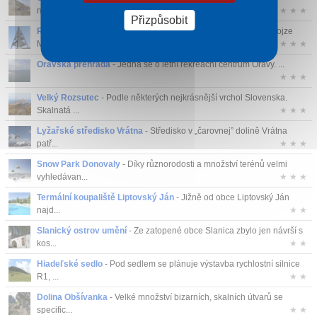
nádherný výhl...
★ ★ ★
Přizpůsobit
Rozhledna Terchovské srdce
- Rozhledna podle architekta Alojze
Muchy nabí...
★ ★ ★
Oravská přehrada
- Jedná se o letní rekreační centrum Oravy. ...
★ ★ ★
Velký Rozsutec
- Podle některých nejkrásnější vrchol Slovenska.
Skalnatá ...
★ ★ ★
Lyžařské středisko Vrátna
- Středisko v „čarovnej” dolině Vrátna
patř...
★ ★ ★
Snow Park Donovaly
- Díky různorodosti a množství terénů velmi
vyhledávan...
★ ★ ★
Termální koupaliště Liptovský Ján
- Jižně od obce Liptovský Ján
najd...
★ ★
Slanický ostrov umění
- Ze zatopené obce Slanica zbylo jen návrší s
kos...
★ ★
Hiadeľské sedlo
- Pod sedlem se plánuje výstavba rychlostní silnice
R1, ...
★ ★
Dolina Obšívanka
- Velké množství bizarních, skalních útvarů se
specific...
★ ★