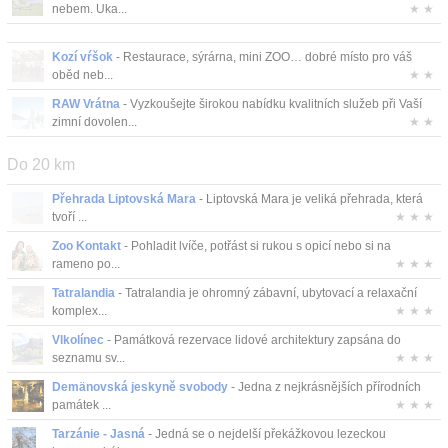
nebem. Uka...
★ ★
Kozí vŕšok
- Restaurace, sýrárna, mini ZOO… dobré místo pro váš
oběd neb...
★ ★
RAW Vrátna
- Vyzkoušejte širokou nabídku kvalitních služeb při Vaší
zimní dovolen...
★ ★
Do 20 km
Přehrada Liptovská Mara
- Liptovská Mara je veliká přehrada, která
tvoří ...
★ ★ ★
Zoo Kontakt
- Pohladit lvíče, potřást si rukou s opicí nebo si na
rameno po...
★ ★ ★
Tatralandia
- Tatralandia je ohromný zábavní, ubytovací a relaxační
komplex...
★ ★ ★
Vlkolínec
- Památková rezervace lidové architektury zapsána do
seznamu sv...
★ ★ ★
Demänovská jeskyně svobody
- Jedna z nejkrásnějších přírodních
památek ...
★ ★ ★
Tarzánie - Jasná
- Jedná se o nejdelší překážkovou lezeckou