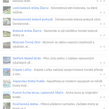
lanovou dráh...
★ ★ ★
Letní bobová dráha Žiarce
- Kilometrová letní bobovka, na které
můžete...
★ ★
Demänovská ledová jeskyně
- Demänovská ledová jeskyně (slov.
Demänovsk...
★ ★
Bobová dráha Žiarce
- Nenechte si ujít návštěvu horské bobové
dráhy ve ...
★ ★
Muzeum Černý Orel
- Muzeum se stálou expozicí myslivosti a
rybářství, al...
★ ★
SkiPark Malinô Brdo
- Přes zimu jedno z nejlépe vybavených
lyžařských stř...
★ ★
Kúpele Lúčky
- Kúpele Lúčky nabízejí spojení krásné horské přírody
a min...
★ ★
Aquarelax Dolný Kubín
- AquaRelax je moderní aquapark ve městě
Dolný Kub...
★ ★
Kostel Archa locus, Liptovské Sliače
- Archa locus je originální
kostel, ...
★ ★
Kvačianská dolina
- Pěkná půldenní vycházka. Začátek doliny je
hned za p...
★