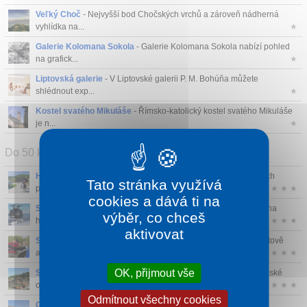
Veľký Choč
- Nejvyšší bod Chočských vrchů a zároveň nádherná
vyhlídka na...
★
Galerie Kolomana Sokola
- Galerie Kolomana Sokola nabízí pohled
na grafick...
★
Liptovská galerie
- V Liptovské galerii P. M. Bohúňa můžete
shlédnout exp...
★
Kostel svatého Mikuláše
- Římsko-katolický kostel svatého Mikuláše
je n...
★
Do 50 km
Habakuky zábavní park
- Lidovo-fantazijní architektura lidových
Tato stránka využívá
pohádek ...
★ ★ ★
cookies a dává ti na
Ski areál Jasná
- Velké a velice ambiciózní lyžařské středisko na
výběr, co chceš
hřeben...
★ ★ ★
aktivovat
Sportovní areál XSPORT
- Areál patří k největším nejen na Liptově
ale ta...
★ ★ ★
OK, přijmout vše
Salaš Krajinka
- Tady se musí zastavit každý kdo miluje slovenské
ovčí sý...
★ ★ ★
Odmítnout všechny cookies
Chopok
- Třetí nejvyšší hora Nízkých Tater (2023,6 m) nabízí