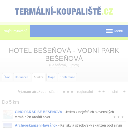
Panel pro správu cookies
Najít ubytování
Menu
Státy
HOTEL BEŠEŇOVÁ - VODNÍ PARK
Pobyty
BEŠEŇOVÁ
(
Bešeňová
,
Liptov
)
Slevy a Last Minute
Úvod
Hodnocení
Atrakce
Mapa
Konference
Novinky
Postup rezervace
Význam atrakce:
státní —
★ ★ ★
regionální —
★ ★
místní —
★
Do 5 km
Tištěné katalogy
GINO PARADISE BEŠEŇOVÁ
- Jeden z největších slovenských
O nás
termálních areálů s vel...
★ ★ ★
Archeoskanzen Havránok
- Keltský a středověký skanzen pod širým
Kontakt