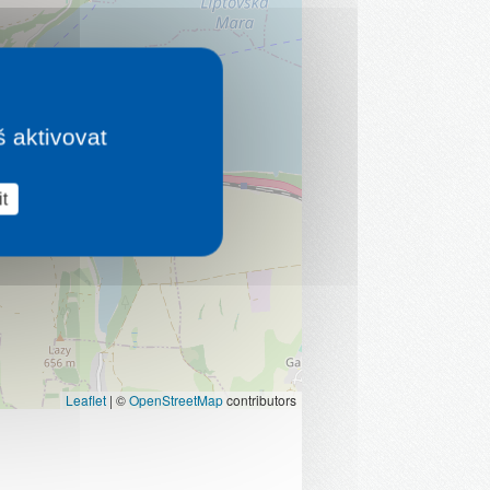
š aktivovat
t
Leaflet
|
©
OpenStreetMap
contributors