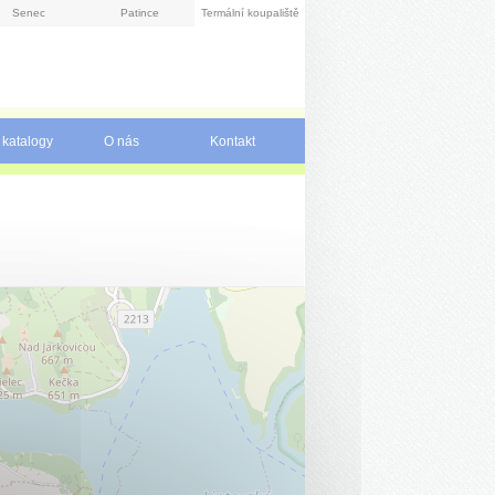
Senec
Patince
Termální koupaliště
 katalogy
O nás
Kontakt