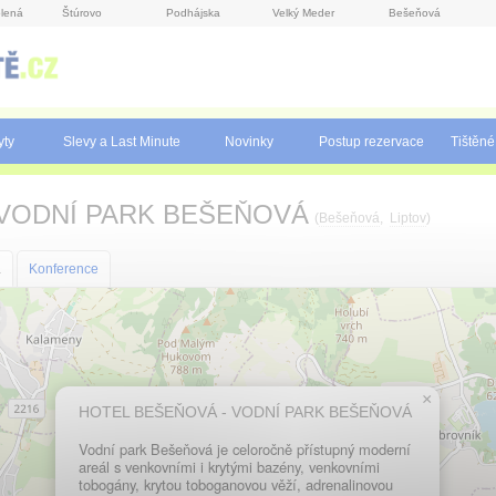
lená
Štúrovo
Podhájska
Velký Meder
Bešeňová
yty
Slevy a Last Minute
Novinky
Postup rezervace
Tištěné
 VODNÍ PARK BEŠEŇOVÁ
(
Bešeňová
,
Liptov
)
a
Konference
×
HOTEL BEŠEŇOVÁ - VODNÍ PARK BEŠEŇOVÁ
Vodní park Bešeňová je celoročně přístupný moderní
areál s venkovními i krytými bazény, venkovními
tobogány, krytou toboganovou věží, adrenalinovou