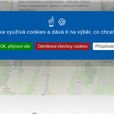
části s bazénem s protiproudem, wellness světem,
fitness, restauracemi, barem a vlastním kvalitním
ubytováním.
Více…
ka využívá cookies a dává ti na výběr, co chce
OK, přijmout vše
Odmítnout všechny cookies
Přizpůsobi