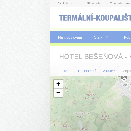
Panel pro správu cookies
CK Rekrea
Slovensko
Tuzemská dovo
Najít ubytování
Státy
Pob
HOTEL BEŠEŇOVÁ -
Úvod
Hodnocení
Atrakce
Map
+
−