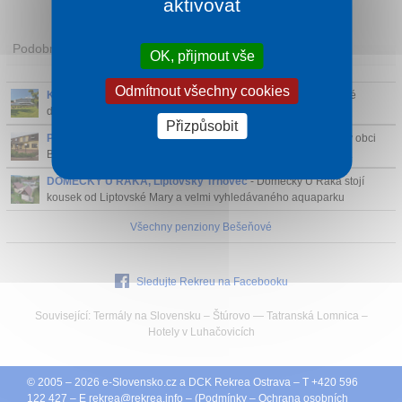
aktivovat
Podobní ubytovatelé
OK, přijmout vše
Odmítnout všechny cookies
KÚPELE LÚČKY KH CHOČ, Lúčky
- Lázně Lúčky leží v horské
dolině pod úbočím Choče, na rozhraní Oravy a Liptova.
Přizpůsobit
PENZION AGROTHERMAL, Bešeňová
- Penzion se nachází v obci
Bešeňová cca 10 minut chůze od areálu termálního koupaliště.
DOMEČKY U RAKA, Liptovský Trnovec
- Domečky U Raka stojí
kousek od Liptovské Mary a velmi vyhledávaného aquaparku
Tatralandia.
Všechny penziony Bešeňové
Sledujte Rekreu na Facebooku
Související:
Termály na Slovensku
–
Štúrovo
—
Tatranská Lomnica
–
Hotely v Luhačovicích
© 2005 – 2026
e-Slovensko.cz
a
DCK Rekrea Ostrava
– T +420 596
122 427 – E
rekrea@
rekrea.info
– (
Podmínky
–
Ochrana osobních