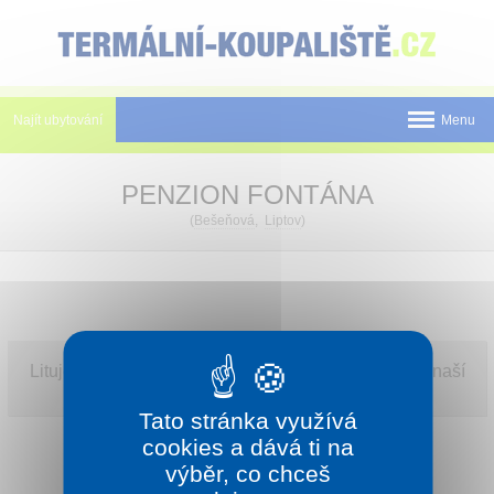
Panel pro správu cookies
Najít ubytování
Menu
Státy
PENZION FONTÁNA
Pobyty
(
Bešeňová
,
Liptov
)
Slevy a Last Minute
Novinky
Postup rezervace
Litujeme, PENZION FONTÁNA momentálně není v naší
nabídce.
Tištěné katalogy
Tato stránka využívá
cookies a dává ti na
O nás
výběr, co chceš
Kontakt