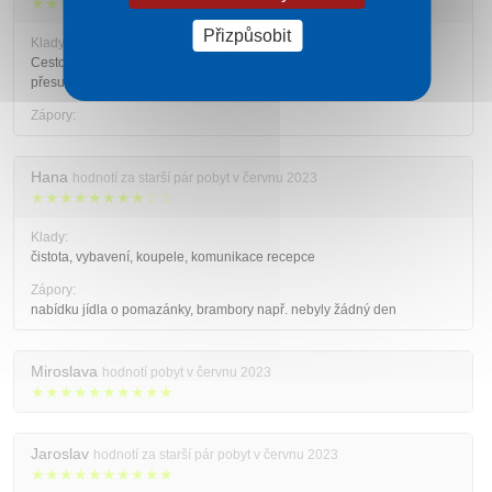
★★★★★★★★★☆
Přizpůsobit
Klady:
Cestovní kancelář na základě žádosti Hotelu Aqua Termál nás
přesunuli na hotel Aqua Sol, kde jsme byli velice spokojení
Zápory:
Hana
hodnotí za starší pár pobyt v červnu 2023
★★★★★★★★☆☆
Klady:
čistota, vybavení, koupele, komunikace recepce
Zápory:
nabídku jídla o pomazánky, brambory např. nebyly žádný den
Miroslava
hodnotí pobyt v červnu 2023
★★★★★★★★★★
Jaroslav
hodnotí za starší pár pobyt v červnu 2023
★★★★★★★★★★