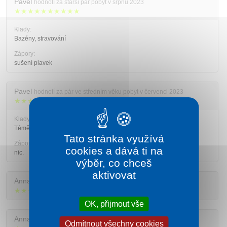
Pavel
hodnotí za starší pár pobyt v srpnu 2023
★★★★★★★★★★
Klady:
Bazény, stravování
Zápory:
sušení plavek
Pavel
hodnotí za pár ve středním věku pobyt v červenci 2023
★★★★★★★★★☆
Klady:
Téměř vše.
Tato stránka využívá
Zápory:
cookies a dává ti na
nic.
výběr, co chceš
aktivovat
Anna
hodnotí za starší pár pobyt v červenci 2023
★★★★★★★★☆☆
OK, přijmout vše
Anna
hodnotí za starší pár pobyt v červnu 2023
Odmítnout všechny cookies