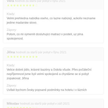
Věra
hodnotí za starší pár pobyt v říjnu 2021
★★★★★★★★★☆
Klady:
Velmi prehledna nabidka vseho, co lazne nabizeji, ackoliv nezname
jedine madarske slovo.
Zápory:
Potom, co mi vymenili dosluhujici matraci v posteli, uz plna
spokojenost.
Jiřina
hodnotí za starší pár pobyt v říjnu 2021
★★★★★★★★★★
Klady:
Velice dobré jídlo, krásné bazény a čistota všude. Přes počáteční
nepříjemnost jsme byli velmi spokojené a chystáme se si pobyt
zopakovat. Jiřina
Zápory:
Uvítali bychom česky popsané podmínky na hotelu i v lázních
Miloslav
hodnotí za starší pár pobyt v září 2021