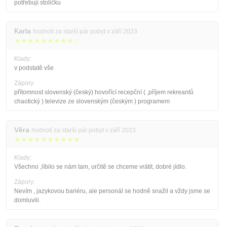
potřebují stoličku
Karla
hodnotí za starší pár pobyt v září 2023
★★★★★★★★★☆
Klady:
v podstatě vše
Zápory:
přítomnost slovenský (český) hovořící recepční ( ,příjem rekreantů
chaotický ) televize ze slovenským (českým ) programem
Věra
hodnotí za starší pár pobyt v září 2023
★★★★★★★★★★
Klady:
Všechno ,líbilo se nám tam, určitě se chceme vrátit, dobré jídlo.
Zápory:
Nevím , jazykovou bariéru, ale personál se hodně snažil a vždy jsme se
domluvili.