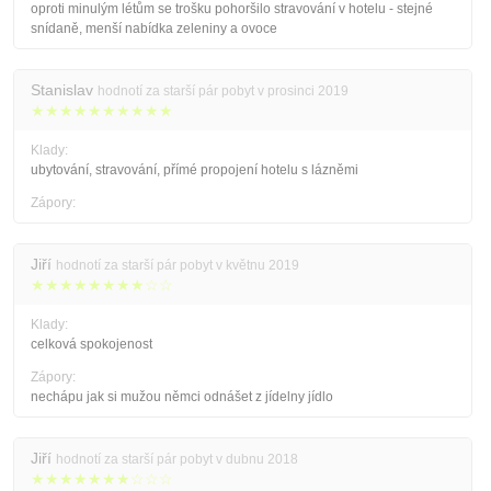
oproti minulým létům se trošku pohoršilo stravování v hotelu - stejné
snídaně, menší nabídka zeleniny a ovoce
Stanislav
hodnotí za starší pár pobyt v prosinci 2019
★★★★★★★★★★
Klady:
ubytování, stravování, přímé propojení hotelu s lázněmi
Zápory:
Jiří
hodnotí za starší pár pobyt v květnu 2019
★★★★★★★★☆☆
Klady:
celková spokojenost
Zápory:
nechápu jak si mužou němci odnášet z jídelny jídlo
Jiří
hodnotí za starší pár pobyt v dubnu 2018
★★★★★★★☆☆☆