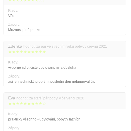
★★★★★★★★☆☆
Klady:
Vše
Zápory:
Možnost plné penze
Zdenka
hodnotí za pár ve středním věku pobyt v červnu 2021
★★★★★★★★★★
Klady:
výborné jídlo, čisté ubytování, milá obsluha
Zápory:
asi jen technický problém, poslední den nefungoval čip
Eva
hodnotí za starší pár pobyt v červenci 2020
★★★★★★★★★☆
Klady:
prakticky všechno - ubytování, pobyt v lázních
Zápory: