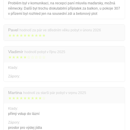
Problém byl v komunikaci, na recepci paní mluvila maďarsky, možná
německy. Další byl trochu diskutabilní příplatek za balkon, u pokoje 307
v přízemí byl rozhled jen na sousední zdi a betonový plot
Pavel
hodnotí za pár ve středním věku pobyt v únoru 2026
★★★★★★★★★★
Vladimír
hodnotí pobyt v říjnu 2025
★★★★★☆☆☆☆☆
Klady:
Zápory:
Martina
hodnotí za starší pár pobyt v srpnu 2025
★★★★★★★★★☆
Klady:
přímý vstup do lázní
Zápory:
prostor pro výdej jídla