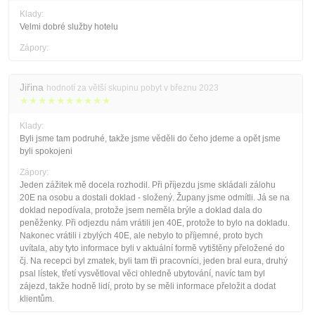
Klady:
Velmi dobré služby hotelu
Zápory:
Jiřina
hodnotí za větší skupinu pobyt v březnu 2023
★★★★★★★★★★
Klady:
Byli jsme tam podruhé, takže jsme věděli do čeho jdeme a opět jsme
byli spokojeni
Zápory:
Jeden zážitek mě docela rozhodil. Při příjezdu jsme skládali zálohu
20E na osobu a dostali doklad - složený. Župany jsme odmítli. Já se na
doklad nepodívala, protože jsem neměla brýle a doklad dala do
peněženky. Při odjezdu nám vrátili jen 40E, protože to bylo na dokladu.
Nakonec vrátili i zbylých 40E, ale nebylo to příjemné, proto bych
uvítala, aby tyto informace byli v aktuální formě vytištěny přeložené do
čj. Na recepci byl zmatek, byli tam tři pracovníci, jeden bral eura, druhý
psal lístek, třetí vysvětloval věci ohledně ubytování, navíc tam byl
zájezd, takže hodně lidí, proto by se měli informace přeložit a dodat
klientům.