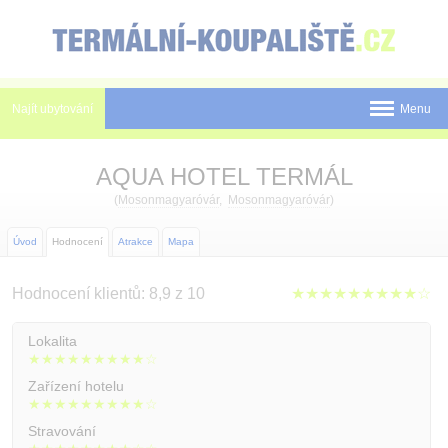
Panel pro správu cookies
Najít ubytování
Menu
Státy
AQUA HOTEL TERMÁL
Pobyty
(
Mosonmagyaróvár
,
Mosonmagyaróvár
)
Slevy a Last Minute
Úvod
Hodnocení
Atrakce
Mapa
Novinky
Hodnocení klientů: 8,9 z 10
★★★★★★★★★☆
Postup rezervace
Lokalita
★★★★★★★★★☆
Tištěné katalogy
Zařízení hotelu
O nás
★★★★★★★★★☆
Stravování
Kontakt