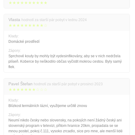
★★★★★★★★★★
Vlasta
hodnotí za starší pár pobyt v lednu 2024
★★★★★★★★★☆
Klady:
Domácké prostředí
Zápory:
Sprchové kouty by mohly být vydesinfikovány, aby se v nich nedržela
plíseň. Koberce by neškodilo občas vyčistit mokrou cestou. Byly samý
flek.
Pavel Štefan
hodnotí za starší pár pobyt v prosinci 2023
★★★★★★★☆☆☆
Klady:
Blízkost termálních lázní, využijeme určitě znovu
Zápory:
Neumí nikdo česky nebo slovensky, na pokojích není žádný český ani
slovenský program v televizi, přitom hranice 20km, propadala se se
mnou postel, pokoj č.111, vysoko zrcadlo, sice pro mne, ale menší lidé