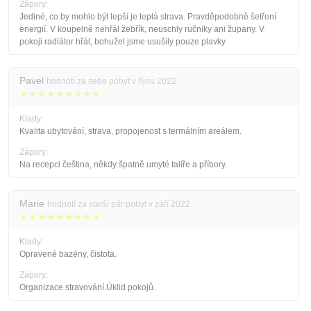
Zápory:
Jediné, co by mohlo být lepší je teplá strava. Pravděpodobně šetření
energií. V koupelně nehřál žebřík, neuschly ručníky ani župany. V
pokoji radiátor hřál, bohužel jsme usušily pouze plavky
Pavel
hodnotí za sebe pobyt v říjnu 2022
★★★★★★★★★☆
Klady:
Kvalita ubytování, strava, propojenost s termálním areálem.
Zápory:
Na recepci čeština, někdy špatně umyté talíře a příbory.
Marie
hodnotí za starší pár pobyt v září 2022
★★★★★★★★★☆
Klady:
Opravené bazény, čistota.
Zápory:
Organizace stravování.Úklid pokojů.