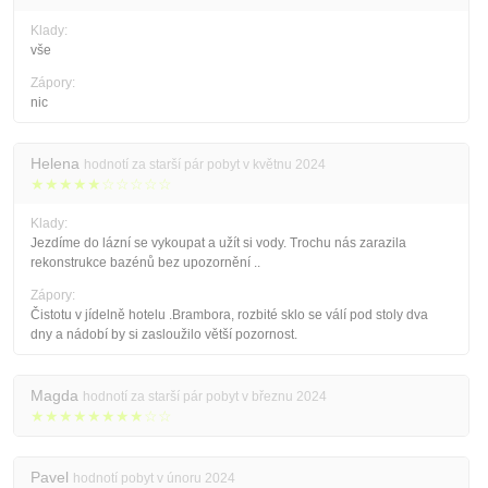
Klady:
vše
Zápory:
nic
Helena
hodnotí za starší pár pobyt v květnu 2024
★★★★★☆☆☆☆☆
Klady:
Jezdíme do lázní se vykoupat a užít si vody. Trochu nás zarazila
rekonstrukce bazénů bez upozornění ..
Zápory:
Čistotu v jídelně hotelu .Brambora, rozbité sklo se válí pod stoly dva
dny a nádobí by si zasloužilo větší pozornost.
Magda
hodnotí za starší pár pobyt v březnu 2024
★★★★★★★★☆☆
Pavel
hodnotí pobyt v únoru 2024