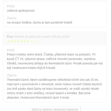
Klady:
celková spokojenost
Zápory:
na recepci čeština ,čechu je tam poměrně hodně
Eva
hodnotí za starší pár pobyt v březnu 2018
★★★★★★★☆☆☆
Klady:
Pobyt v hotelu velmi dobrý. Čistota, příjemné teplo na pokojích, TV
kanál ČT 24, výborná strava, vstřícné chování personálu, zejména
číšníků, neomezený přístup do thermálních lázní. Prostě pohoda jak má
být. Hodnocení hotelu AQUA 9 bodů
Zápory:
Thermální lázně, které navštěvujeme několikrát ročně více jak 20 let,
mají nyní v porovnáním s minulostí, velmi nízkou úroveň čistoty bazénů
(na dně pásky staré špíny ve tvaru housenek), ve vodě vysoký obsah
chlóru (mám z toho virážku), rezavé topení a lehátka. Byli jsme
zklamáni. Hodnocení thermálních lázní 4 body
Zpět na stránku ubytovací kapacity