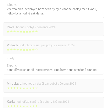
Zápory:
V termálních léčebných bazénech by bylo vhodné častěji měnit vodu,
někdy byla hodně zakalená.
Pavel
hodnotí pobyt v červenci 2024
★★★★★★★★★★
Vojtěch
hodnotí za starší pár pobyt v červenci 2024
★★★★★★★★★☆
Klady:
Zápory:
pohoršíly se snídaně. Kdysi bývaly i klobásky, nebo smažená slanina
Miroslava
hodnotí za starší pár pobyt v červnu 2024
★★★★★★★★★☆
Karla
hodnotí za starší pár pobyt v květnu 2024
★★★★★★★★★★