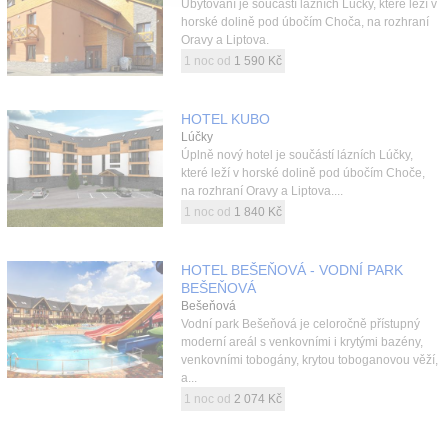
Ubytování je součástí lázních Lúčky, které leží v
horské dolině pod úbočím Choča, na rozhraní
Oravy a Liptova.
1 noc od
1 590 Kč
HOTEL KUBO
Lúčky
Úplně nový hotel je součástí lázních Lúčky,
které leží v horské dolině pod úbočím Choče,
na rozhraní Oravy a Liptova....
1 noc od
1 840 Kč
HOTEL BEŠEŇOVÁ - VODNÍ PARK
BEŠEŇOVÁ
Bešeňová
Vodní park Bešeňová je celoročně přístupný
moderní areál s venkovními i krytými bazény,
venkovními tobogány, krytou toboganovou věží,
a...
1 noc od
2 074 Kč