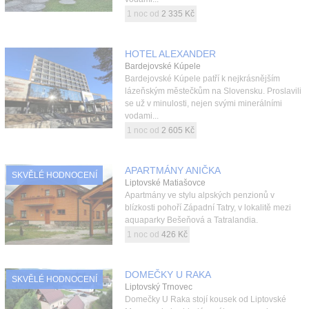
1 noc od
2 335 Kč
HOTEL ALEXANDER
Bardejovské Kúpele
Bardejovské Kúpele patří k nejkrásnějším
lázeňským městečkům na Slovensku. Proslavili
se už v minulosti, nejen svými minerálními
vodami...
1 noc od
2 605 Kč
APARTMÁNY ANIČKA
SKVĚLÉ HODNOCENÍ
Liptovské Matiašovce
Apartmány ve stylu alpských penzionů v
blízkosti pohoří Západní Tatry, v lokalitě mezi
aquaparky Bešeňová a Tatralandia.
1 noc od
426 Kč
DOMEČKY U RAKA
SKVĚLÉ HODNOCENÍ
Liptovský Trnovec
Domečky U Raka stojí kousek od Liptovské