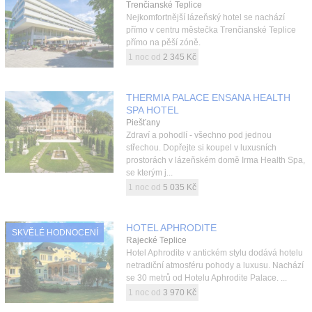
Trenčianské Teplice
Nejkomfortnější lázeňský hotel se nachází
přímo v centru městečka Trenčianské Teplice
přímo na pěší zóně.
1 noc od
2 345 Kč
THERMIA PALACE ENSANA HEALTH
SPA HOTEL
Piešťany
Zdraví a pohodlí - všechno pod jednou
střechou. Dopřejte si koupel v luxusních
prostorách v lázeňském domě Irma Health Spa,
se kterým j...
1 noc od
5 035 Kč
HOTEL APHRODITE
SKVĚLÉ HODNOCENÍ
Rajecké Teplice
Hotel Aphrodite v antickém stylu dodává hotelu
netradiční atmosféru pohody a luxusu. Nachází
se 30 metrů od Hotelu Aphrodite Palace. ...
1 noc od
3 970 Kč