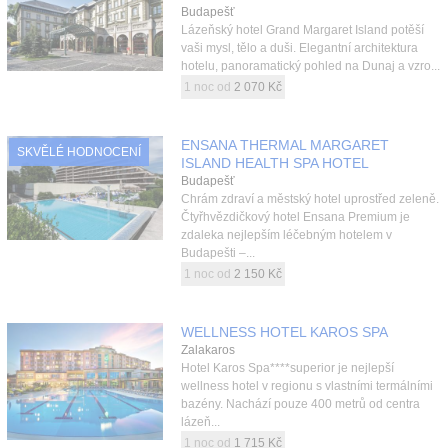
Budapešť
Lázeňský hotel Grand Margaret Island potěší
vaši mysl, tělo a duši. Elegantní architektura
hotelu, panoramatický pohled na Dunaj a vzro...
1 noc od
2 070 Kč
ENSANA THERMAL MARGARET
SKVĚLÉ HODNOCENÍ
ISLAND HEALTH SPA HOTEL
Budapešť
Chrám zdraví a městský hotel uprostřed zeleně.
Čtyřhvězdičkový hotel Ensana Premium je
zdaleka nejlepším léčebným hotelem v
Budapešti –...
1 noc od
2 150 Kč
WELLNESS HOTEL KAROS SPA
Zalakaros
Hotel Karos Spa****superior je nejlepší
wellness hotel v regionu s vlastními termálními
bazény. Nachází pouze 400 metrů od centra
lázeň...
1 noc od
1 715 Kč