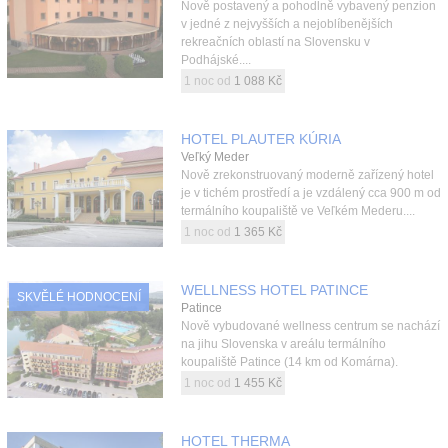
Nově postavený a pohodlně vybavený penzion
v jedné z nejvyšších a nejoblíbenějších
rekreačních oblastí na Slovensku v
Podhájské....
1 noc od
1 088 Kč
HOTEL PLAUTER KÚRIA
Veľký Meder
Nově zrekonstruovaný moderně zařízený hotel
je v tichém prostředí a je vzdálený cca 900 m od
termálního koupaliště ve Veľkém Mederu....
1 noc od
1 365 Kč
WELLNESS HOTEL PATINCE
SKVĚLÉ HODNOCENÍ
Patince
Nově vybudované wellness centrum se nachází
na jihu Slovenska v areálu termálního
koupaliště Patince (14 km od Komárna).
1 noc od
1 455 Kč
HOTEL THERMA