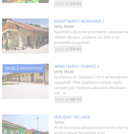
1 noc od
530 Kč
APARTMÁNY BERENIKÉ I.
Veľký Meder
Apartmány Bereniké je komfortní ubytování ve
Veľkém Mederu, vzdálené cca 600 m od
termálního koupaliště.
1 noc od
530 Kč
APARTMÁNY FORRÓ II
SKVĚLÉ HODNOCENÍ
Veľký Meder
Apartmány se nacházejí 150 m od termálního
koupaliště. Před apartmány můžete využít
zahradní gril, možnost zakoupení dřevěného
uhlí. Je...
1 noc od
590 Kč
HOLIDAY VILLAGE
Senec
Nově budovaná prázdninová vesnička leží na
severní straně Slunečních jezer.