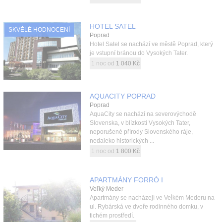
HOTEL SATEL
SKVĚLÉ HODNOCENÍ
Poprad
Hotel Satel se nachází ve městě Poprad, který
je vstupní bránou do Vysokých Tater.
1 noc od
1 040 Kč
AQUACITY POPRAD
Poprad
AquaCity se nachází na severovýchodě
Slovenska, v blízkosti Vysokých Tater,
neporušené přírody Slovenského ráje,
nedaleko historických ...
1 noc od
1 800 Kč
APARTMÁNY FORRÓ I
Veľký Meder
Apartmány se nacházejí ve Veĺkém Mederu na
ul. Rybárská ve dvoře rodinného domku, v
tichém prostředí.