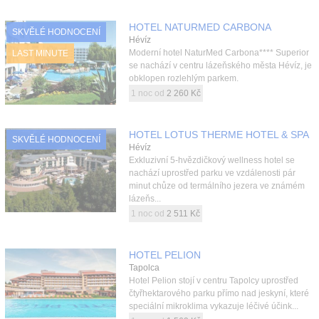
HOTEL NATURMED CARBONA
SKVĚLÉ HODNOCENÍ
Hévíz
Moderní hotel NaturMed Carbona**** Superior
LAST MINUTE
se nachází v centru lázeňského města Hévíz, je
obklopen rozlehlým parkem.
1 noc od
2 260 Kč
HOTEL LOTUS THERME HOTEL & SPA
SKVĚLÉ HODNOCENÍ
Hévíz
Exkluzivní 5-hvězdičkový wellness hotel se
nachází uprostřed parku ve vzdálenosti pár
minut chůze od termálního jezera ve známém
lázeňs...
1 noc od
2 511 Kč
HOTEL PELION
Tapolca
Hotel Pelion stojí v centru Tapolcy uprostřed
čtyřhektarového parku přímo nad jeskyní, které
speciální mikroklima vykazuje léčivé účink...