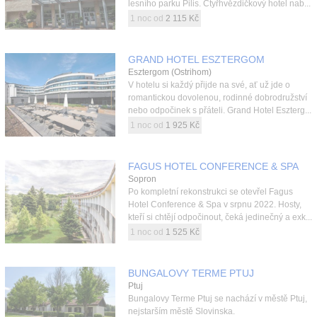
lesního parku Pilis. Čtyřhvězdičkový hotel nab...
1 noc od
2 115 Kč
GRAND HOTEL ESZTERGOM
Esztergom (Ostrihom)
V hotelu si každý přijde na své, ať už jde o
romantickou dovolenou, rodinné dobrodružství
nebo odpočinek s přáteli. Grand Hotel Eszterg...
1 noc od
1 925 Kč
FAGUS HOTEL CONFERENCE & SPA
Sopron
Po kompletní rekonstrukci se otevřel Fagus
Hotel Conference & Spa v srpnu 2022. Hosty,
kteří si chtějí odpočinout, čeká jedinečný a exk...
1 noc od
1 525 Kč
BUNGALOVY TERME PTUJ
Ptuj
Bungalovy Terme Ptuj se nachází v městě Ptuj,
nejstarším městě Slovinska.