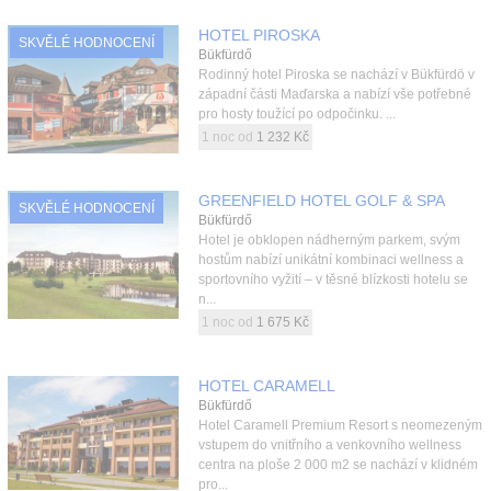
HOTEL PIROSKA
SKVĚLÉ HODNOCENÍ
Bükfürdő
Rodinný hotel Piroska se nachází v Bükfürdö v
západní části Maďarska a nabízí vše potřebné
pro hosty toužící po odpočinku. ...
1 noc od
1 232 Kč
GREENFIELD HOTEL GOLF & SPA
SKVĚLÉ HODNOCENÍ
Bükfürdő
Hotel je obklopen nádherným parkem, svým
hostům nabízí unikátní kombinaci wellness a
sportovního vyžití – v těsné blízkosti hotelu se
n...
1 noc od
1 675 Kč
HOTEL CARAMELL
Bükfürdő
Hotel Caramell Premium Resort s neomezeným
vstupem do vnitřního a venkovního wellness
centra na ploše 2 000 m2 se nachází v klidném
pro...