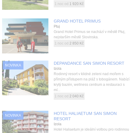
1 noc od
1 920 Kč
GRAND HOTEL PRIMUS
Ptuj
Grand Hotel Primus se nachází v městě Ptuj,
nejstarším městě Slovinska.
1 noc od
2 850 Kč
DEPANDANCE SAN SIMON RESORT
NOVINKA
Izola
Rodinný resort v klidné zeleni nad mořem s
přímým přístupem na pláž s tobogánem. Nabízí
krytý bazén, wellness centrum a restauraci s
mí...
1 noc od
2 040 Kč
HOTEL HALIAETUM SAN SIMON
NOVINKA
RESORT
Izola
Hotel Haliaetum je ideální volbou pro rodinnou