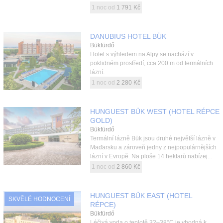
1 noc od
1 791 Kč
DANUBIUS HOTEL BÜK
Bükfürdő
Hotel s výhledem na Alpy se nachází v
poklidném prostředí, cca 200 m od termálních
lázní.
1 noc od
2 280 Kč
HUNGUEST BÜK WEST (HOTEL RÉPCE
GOLD)
Bükfürdő
Termální lázně Bük jsou druhé největší lázně v
Maďarsku a zároveň jedny z nejpopulárnějších
lázní v Evropě. Na ploše 14 hektarů nabízej...
1 noc od
2 860 Kč
HUNGUEST BÜK EAST (HOTEL
SKVĚLÉ HODNOCENÍ
RÉPCE)
Bükfürdő
Léčivá voda o teplotě 32–38°C je vhodná k