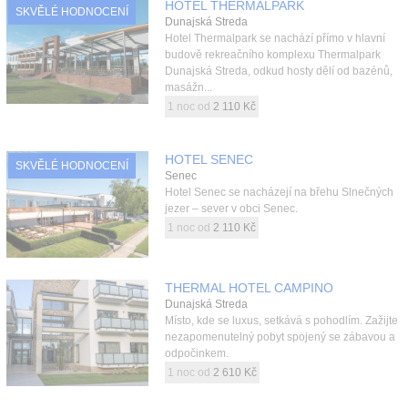
HOTEL THERMALPARK
SKVĚLÉ HODNOCENÍ
Dunajská Streda
Hotel Thermalpark se nachází přímo v hlavní
budově rekreačního komplexu Thermalpark
Dunajská Streda, odkud hosty dělí od bazénů,
masážn...
1 noc od
2 110 Kč
HOTEL SENEC
SKVĚLÉ HODNOCENÍ
Senec
Hotel Senec se nacházejí na břehu Slnečných
jezer – sever v obci Senec.
1 noc od
2 110 Kč
THERMAL HOTEL CAMPINO
Dunajská Streda
Místo, kde se luxus, setkává s pohodlím. Zažijte
nezapomenutelný pobyt spojený se zábavou a
odpočinkem.
1 noc od
2 610 Kč