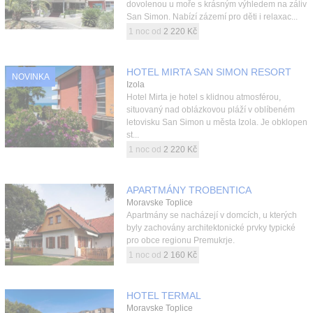
dovolenou u moře s krásným výhledem na záliv
San Simon. Nabízí zázemí pro děti i relaxac...
1 noc od
2 220 Kč
HOTEL MIRTA SAN SIMON RESORT
NOVINKA
Izola
Hotel Mirta je hotel s klidnou atmosférou,
situovaný nad oblázkovou pláží v oblíbeném
letovisku San Simon u města Izola. Je obklopen
st...
1 noc od
2 220 Kč
APARTMÁNY TROBENTICA
Moravske Toplice
Apartmány se nacházejí v domcích, u kterých
byly zachovány architektonické prvky typické
pro obce regionu Premukrje.
1 noc od
2 160 Kč
HOTEL TERMAL
Moravske Toplice