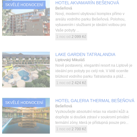
HOTEL AKVAMARÍN BEŠENOVÁ
SKVĚLÉ HODNOCENÍ
Bešeňová
Nový, moderní ubytovací komplex přímo v
areálu vodního parku Bešeňová. Polohou,
vybavením i službami je ideální volbou pro
Vaše pobyty ...
1 noc od
2 099 Kč
LAKE GARDEN TATRALANDIA
Liptovský Mikuláš
Nově postavený, elegantní resort na Liptově je
ideální pro pobyty po celý rok. V létě oceníte
blízkost vodního parku Tatralandia a pláž...
1 noc od
2 424 Kč
HOTEL GALERIA THERMAL BEŠEŇOVÁ
SKVĚLÉ HODNOCENÍ
Bešeňová
Vyzkoušejte absolutní relax na vlastní kůži a
dopřejte si doušek zdraví v soukromí privátní
termální zóny, která je přístupná pouze pro...
1 noc od
2 700 Kč