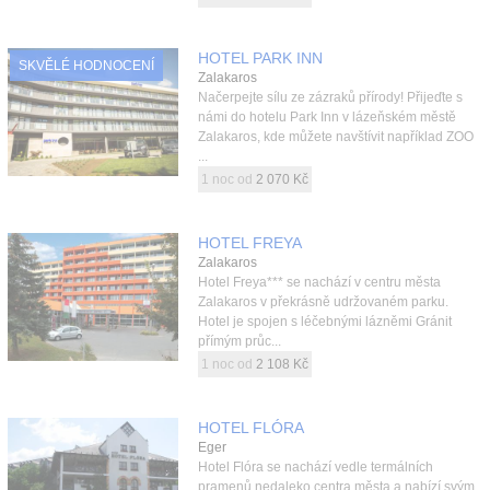
HOTEL PARK INN
SKVĚLÉ HODNOCENÍ
Zalakaros
Načerpejte sílu ze zázraků přírody! Přijeďte s
námi do hotelu Park Inn v lázeňském městě
Zalakaros, kde můžete navštívit například ZOO
...
1 noc od
2 070 Kč
HOTEL FREYA
Zalakaros
Hotel Freya*** se nachází v centru města
Zalakaros v překrásně udržovaném parku.
Hotel je spojen s léčebnými lázněmi Gránit
přímým průc...
1 noc od
2 108 Kč
HOTEL FLÓRA
Eger
Hotel Flóra se nachází vedle termálních
pramenů nedaleko centra města a nabízí svým