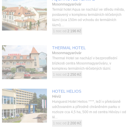
Mosonmagyaróvár
Termál hotel Aqua se nachází ve středu města,
postavený v komplexu termálních-léčebných
lázní (cca 150m od vchodu do termálních
lázní)....
1 noc od
2 196 Kč
THERMAL HOTEL
Mosonmagyaróvár
Thermal Hotel se nachází v bezprostřední
blízkosti centra Mosonmagyaróváru, v
komplexu termálních-léčebných lázní.
1 noc od
2 250 Kč
HOTEL HELIOS
Hévíz
Hunguest Hotel Helios ****, leží v překrásně
udržovaném a přírodně chráněném parku o
rozloze cca 4,5 ha, 500 m od centra Hévízu i od
lé...
1 noc od
2 200 Kč