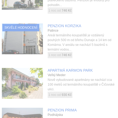
plaveckého bazénu. Penzion je vhodný pro
pohodln...
1 noc od
746 Kč
PENZION KORZIKA
SKVĚLÉ HODNOCENÍ
Patince
Areál termálního koupaliště je vzdálený
pouhých 500 m od břehu Dunaje a 14 km od
Komárna. V areálu se nachází 5 bazénů s
termální vodou...
1 noc od
746 Kč
APARTMÁ KARMON PARK
Veľký Meder
Nově vybudované apartmány se nachází cca
100 metrů od termálního koupaliště v Čičovské
ulici.
1 noc od
930 Kč
PENZION PRIMA
Podhájska