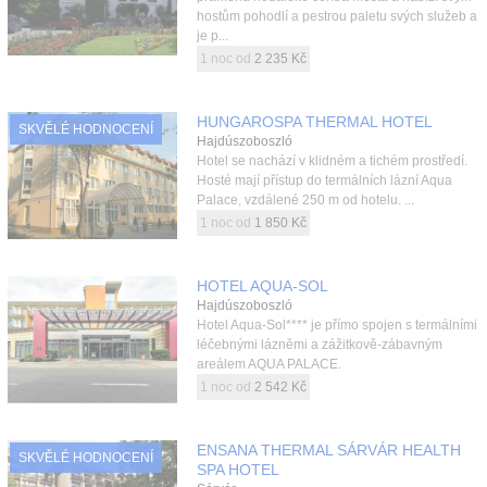
hostům pohodlí a pestrou paletu svých služeb a
je p...
1 noc od
2 235 Kč
HUNGAROSPA THERMAL HOTEL
SKVĚLÉ HODNOCENÍ
Hajdúszoboszló
Hotel se nachází v klidném a tichém prostředí.
Hosté mají přístup do termálních lázní Aqua
Palace, vzdálené 250 m od hotelu. ...
1 noc od
1 850 Kč
HOTEL AQUA-SOL
Hajdúszoboszló
Hotel Aqua-Sol**** je přímo spojen s termálními
léčebnými lázněmi a zážitkově-zábavným
areálem AQUA PALACE.
1 noc od
2 542 Kč
ENSANA THERMAL SÁRVÁR HEALTH
SKVĚLÉ HODNOCENÍ
SPA HOTEL