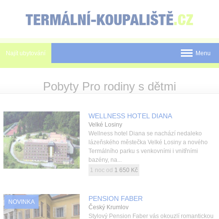
Panel pro správu cookies
Najít ubytování
Menu
Státy
Pobyty Pro rodiny s dětmi
Pobyty
WELLNESS HOTEL DIANA
Slevy a Last Minute
Velké Losiny
Wellness hotel Diana se nachází nedaleko
Novinky
lázeňského městečka Velké Losiny a nového
Termálního parku s venkovními i vnitřními
Postup rezervace
bazény, na...
1 noc od
1 650 Kč
Tištěné katalogy
O nás
PENSION FABER
NOVINKA
Český Krumlov
Stylový Pension Faber vás okouzlí romantickou
Kontakt