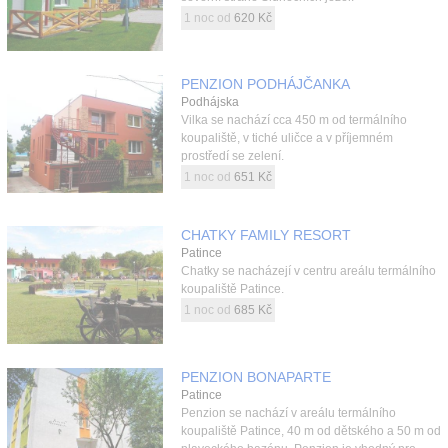
1 noc od
620 Kč
PENZION PODHÁJČANKA
Podhájska
Vilka se nachází cca 450 m od termálního
koupaliště, v tiché uličce a v příjemném
prostředí se zelení.
1 noc od
651 Kč
CHATKY FAMILY RESORT
Patince
Chatky se nacházejí v centru areálu termálního
koupaliště Patince.
1 noc od
685 Kč
PENZION BONAPARTE
Patince
Penzion se nachází v areálu termálního
koupaliště Patince, 40 m od dětského a 50 m od