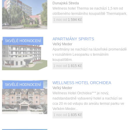
Dunajská Streda
Wellness hotel Therma se nachází 1,5 km od
oblíbeného termálního koupaliště Thermalpark.
1 noc od
1 594 Kč
APARTMÁNY SPIRITS
SKVĚLÉ HODNOCENÍ
Veľký Meder
Apartmány se nachází na lázeňské promenádě
v rozsáhlém Lesoparku s termálním
koupalištěm.
1 noc od
1 815 Kč
WELLNESS HOTEL ORCHIDEA
SKVĚLÉ HODNOCENÍ
Veľký Meder
Wellness Hotel Orchidea*** je nový,
nadstandardně vybavený hotel a nachází se
cca 20 m od vstupu do areálu termal parku ve
Veľkém Meder...
1 noc od
1 835 Kč