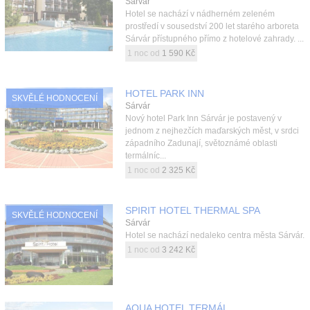
Sárvár
Hotel se nachází v nádherném zeleném
prostředí v sousedství 200 let starého arboreta
Sárvár přístupného přímo z hotelové zahrady. ...
1 noc od
1 590 Kč
HOTEL PARK INN
SKVĚLÉ HODNOCENÍ
Sárvár
Nový hotel Park Inn Sárvár je postavený v
jednom z nejhezčích maďarských měst, v srdci
západního Zadunají, světoznámé oblasti
termálníc...
1 noc od
2 325 Kč
SPIRIT HOTEL THERMAL SPA
SKVĚLÉ HODNOCENÍ
Sárvár
Hotel se nachází nedaleko centra města Sárvár.
1 noc od
3 242 Kč
AQUA HOTEL TERMÁL