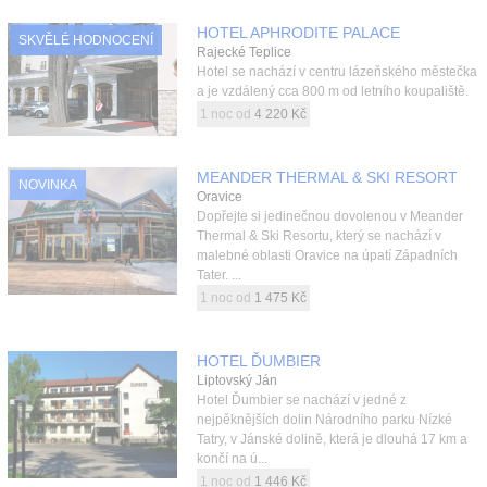
HOTEL APHRODITE PALACE
SKVĚLÉ HODNOCENÍ
Rajecké Teplice
Hotel se nachází v centru lázeňského městečka
a je vzdálený cca 800 m od letního koupaliště.
1 noc od
4 220 Kč
MEANDER THERMAL & SKI RESORT
NOVINKA
Oravice
Dopřejte si jedinečnou dovolenou v Meander
Thermal & Ski Resortu, který se nachází v
malebné oblasti Oravice na úpatí Západních
Tater. ...
1 noc od
1 475 Kč
HOTEL ĎUMBIER
Liptovský Ján
Hotel Ďumbier se nachází v jedné z
nejpěknějších dolin Národního parku Nízké
Tatry, v Jánské dolině, která je dlouhá 17 km a
končí na ú...
1 noc od
1 446 Kč