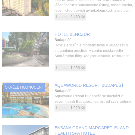
léčení poruch pohybového ústrojí, rehabilitacím,
léčení chronických gynekologických a urologi...
1 noc od
3 480 Kč
HOTEL BENCZÚR
Budapešť
Hotel Benczúr je moderní hotel v Budapešti v
elegantním prostředí v centru města vedle
Andrássyho třídy, kde jsou divadla, restaurace,
...
1 noc od
1 055 Kč
AQUAWORLD RESORT BUDAPEŠŤ
SKVĚLÉ HODNOCENÍ
Budapešť
Aquaworld Resort Budapešť se nachází v
severní části Budapešti, uprostřed svěží zeleně.
1 noc od
1 920 Kč
ENSANA GRAND MARGARET ISLAND
HEALTH SPA HOTEL