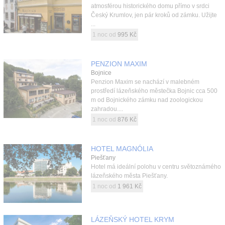
atmosférou historického domu přímo v srdci
Český Krumlov, jen pár kroků od zámku. Užijte
...
1 noc od
995 Kč
PENZION MAXIM
Bojnice
Penzion Maxim se nachází v malebném
prostředí lázeňského městečka Bojnic cca 500
m od Bojnického zámku nad zoologickou
zahradou....
1 noc od
876 Kč
HOTEL MAGNÓLIA
Piešťany
Hotel má ideální polohu v centru světoznámého
lázeňského města Piešťany.
1 noc od
1 961 Kč
LÁZEŇSKÝ HOTEL KRYM