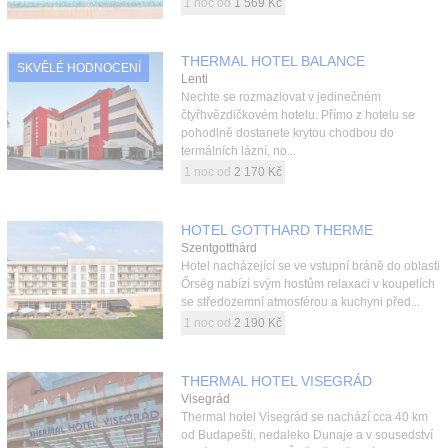
1 noc od
1 569 Kč
THERMAL HOTEL BALANCE
SKVĚLÉ HODNOCENÍ
Lenti
Nechte se rozmazlovat v jedinečném
čtyřhvězdičkovém hotelu. Přímo z hotelu se
pohodlně dostanete krytou chodbou do
termálních lázní, no...
1 noc od
2 170 Kč
HOTEL GOTTHARD THERME
Szentgotthárd
Hotel nacházející se ve vstupní bráně do oblasti
Őrség nabízí svým hostům relaxaci v koupelích
se středozemní atmosférou a kuchyni před...
1 noc od
2 190 Kč
THERMAL HOTEL VISEGRÁD
Visegrád
Thermal hotel Visegrád se nachází cca 40 km
od Budapešti, nedaleko Dunaje a v sousedství