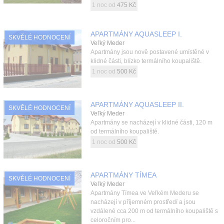
1 noc od
475 Kč
APARTMÁNY AQUASLEEP I.
SKVĚLÉ HODNOCENÍ
Veľký Meder
Apartmány jsou nově postavené umístěné v
klidné části, blízko termálního koupaliště.
1 noc od
500 Kč
APARTMÁNY AQUASLEEP II.
SKVĚLÉ HODNOCENÍ
Veľký Meder
Apartmány se nacházejí v klidné části, 120 m
od termálního koupaliště.
1 noc od
500 Kč
APARTMÁNY TÍMEA
SKVĚLÉ HODNOCENÍ
Veľký Meder
Apartmány Tímea ve Veľkém Mederu se
nacházejí v příjemném prostředí a jsou
vzdálené cca 200 m od termálního koupaliště s
celoročním pro...