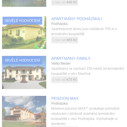
1 noc od
440 Kč
APARTMÁNY PODHÁJSKA I.
SKVĚLÉ HODNOCENÍ
Podhájska
Apartmánové domy jsou vzdálené 750 m o
termálního koupaliště.
1 noc od
465 Kč
APARTMÁNY FAMILY
SKVĚLÉ HODNOCENÍ
Veľký Meder
Apartmány se nachází 150 metrů od termálního
koupaliště v ulici Slnečná.
1 noc od
475 Kč
PENZION MAX
Podhájska
Moderní penzion MAX** poskytuje pohodlné
ubytování v blízkosti známého termálního
koupaliště v obci Podhájska. Vychutnejte si
komfortní...