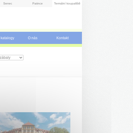
Senec
Patince
Termální koupaliště
 katalogy
O nás
Kontakt