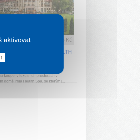
š aktivovat
1 noc od
5 035 Kč
MIA PALACE ENSANA HEALTH
t
HOTEL
 pohodlí - všechno pod jednou střechou.
si koupel v luxusních prostorách v
m domě Irma Health Spa, se kterým j...