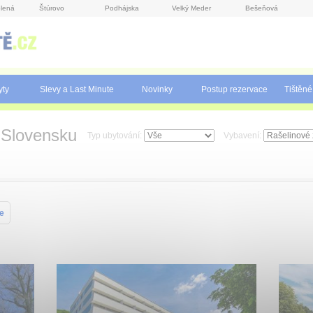
lená
Štúrovo
Podhájska
Velký Meder
Bešeňová
yty
Slevy a Last Minute
Novinky
Postup rezervace
Tištěné
 Slovensku
Typ ubytování:
Vybavení:
ce