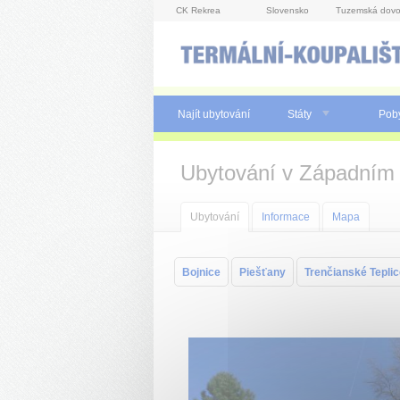
Panel pro správu cookies
CK Rekrea
Slovensko
Tuzemská dovo
Najít ubytování
Státy
Pob
Ubytování v Západním
Ubytování
Informace
Mapa
Bojnice
Piešťany
Trenčianské Tepli