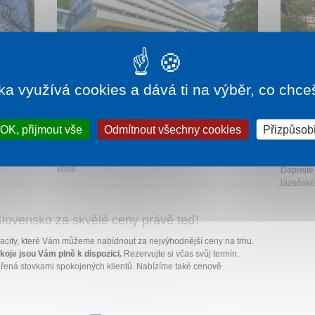
ka využívá cookies a dává ti na výběr, co chce
770 Kč
1 noc od
2 345 Kč
LÁZEŇSKÝ HOTEL KRYM
THER
OK, přijmout vše
Odmítnout všechny cookies
Přizpůsobi
SPA 
Trenčianské Teplice
ém městě
Nejkomfortnější lázeňský hotel se nachází přímo v
Piešťany
čních dní
centru městečka Trenčianské Teplice přímo na pěší
Zdraví a
zóně.
Dopřejte 
lázeňské
lovensko za skvělé ceny právě teď!
acity, které Vám můžeme nabídnout za nejvýhodnější ceny na trhu.
oje jsou Vám plně k dispozici.
Rezervujte si včas svůj termín,
řená stovkami spokojených klientů. Nabízíme také cenově