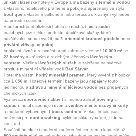
unikátní lázeňské hotely v Evropě a má bazény s
termální vodou
z vlastního hotelového pramene a pokoje a apartmány ve stylu
boutique
s vlastním balkónem nebo terasou s krásným výhledem
na přírodní scenérii.
V bezprostřední blízkosti hotelu se nachází
les
a
sedm
malebných jezer. Mezi perfektní doplňkové služby, které
návštěvníci mohou využít, patří
orientální kruhové postele
nebo
privátní vířivky
na
pokoji
.
Venkovní lázně a relaxační areál zahrnuje více než
10 000 m²
se
22 bazény
a krásným a rozlehlým léčebným
lázeňským
centrem
. Většina
lázeňských služeb
je založena na světově
proslulé minerální vřídelní vodě
Bad Sárvár
.
Hotel má vlastní
horký minerální pramen
, který vyvěrá z hloubky
cca
1 056 m
. Hotelové termální bazény jsou napájeny touto
jedinečnou a
zdravou minerální léčivou vodou
bez přídavných
chemických látek.
Vyznavači
sportovních aktivit
si mohou zahrát
bowling
či
squash
, hotel disponuje i dvěma
venkovními tenisovými kurty
a moderně vybaveným
fitness centrem
. V okolí hotelu jsou
možnosti pro
nordic walking
, cykloturistiku, rybaření, jízdu na
koni, atd.
Součástí hotelu je i moderní konferenční centrum o kapacitě až
500 návštěvníků
se zahradou a výhledem na bazén, které může