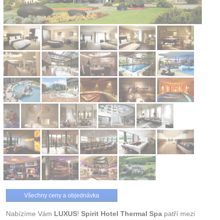
Všechny ceny a objednávka
Nabízíme Vám
LUXUS
!
Spirit Hotel Thermal Spa
patří mezi