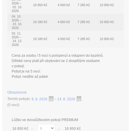
2026 –
16 950 Kč
4 650 Kč
7 285 Kč
10 850 Kč
02. 10.
2026
04. 10.
2026 –
19 180 Kč
4 650 Kč
7 285 Kč
10 850 Kč
23. 10.
2026
02. 11.
2026 –
19 180 Kč
4 650 Kč
7 285 Kč
10 850 Kč
24. 12.
2026
Cena za osobu / 5 nocí s polopenzí a vstupem do bazénů.
Dětské ceny platí při ubytování se 2 dospělými osobami
v pokoji.
Pobyt je na 5 nocí.
Pobyt: neděle až pátek.
Obsazenost
Termín pobytu:
9. 8. 2026
–
14. 8. 2026
(
5 nocí
)
Lůžko ve dvoulůžkovém pokoji PREMIUM
×
=
16 950 Kč
16 950 Kč