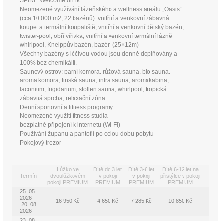
SPIRIT Welcome drink
Neomezené využívání lázeňského a wellness areálu „Oasis“
(cca 10 000 m2, 22 bazénů): vnitřní a venkovní zábavná
koupel a termální koupaliště, vnitřní a venkovní dětský bazén,
twister-pool, obří vířivka, vnitřní a venkovní termální lázně
whirlpool, Kneippův bazén, bazén (25×12m)
Všechny bazény s léčivou vodou jsou denně doplňovány a
100% bez chemikálií.
Saunový ostrov: parní komora, růžová sauna, bio sauna,
aroma komora, finská sauna, infra sauna, aromakabina,
laconium, frigidarium, stollen sauna, whirlpool, tropická
zábavná sprcha, relaxační zóna
Denní sportovní a fitness programy
Neomezené využití fitness studia
bezplatné připojení k internetu (Wi-Fi)
Používání županu a pantoflí po celou dobu pobytu
Pokojový trezor
Lůžko ve
Dítě do 3 let
Dítě 3-6 let
Dítě 6-12 let na
Termín
dvoulůžkovém
v pokoji
v pokoji
přistýlce v pokoji
pokoji PREMIUM
PREMIUM
PREMIUM
PREMIUM
25. 05.
2026 –
16 950 Kč
4 650 Kč
7 285 Kč
10 850 Kč
20. 08.
2026
23. 08.