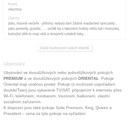
Klady:
všechno
Zápory:
jídlo, hlavně večeře - přílohy, nebyly tam žádné maďarské speciality ,
jako perkelty, guláše, ..... určitě by v takovém hotely měly být i hranolky,
bohužel děti to mají rádi a dosplelý ostatně taky....
Další hodnocení našich klientů
Ubytování
Ubytování ve dvoulůžkových nebo jednolůžkových pokojích
PREMIUM
a ve dvoulůžkových pokojích
ORIENTAL
. Pokoje
Oriental mají oválnou postel. Pokoje (s možností uspořádání
double/Twin) jsou vybavené TV/SAT, připojením k internetu přes
Wi-Fi, telefonem, minibarem, trezorem, balkonem, vlastní
sociálním zařízením.
K dispozici jsou také pokoje Suite Premium, King, Queen a
President – cena za tyto pokoje na vyžádání.