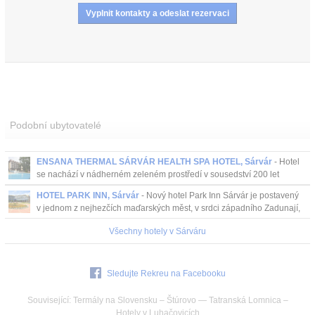
Podobní ubytovatelé
ENSANA THERMAL SÁRVÁR HEALTH SPA HOTEL, Sárvár
- Hotel
se nachází v nádherném zeleném prostředí v sousedství 200 let
starého arboreta Sárvár přístupného přímo z hotelové zahrady. ...
HOTEL PARK INN, Sárvár
- Nový hotel Park Inn Sárvár je postavený
v jednom z nejhezčích maďarských měst, v srdci západního Zadunají,
světoznámé oblasti termálníc...
Všechny hotely v Sárváru
Sledujte Rekreu na Facebooku
Související:
Termály na Slovensku
–
Štúrovo
—
Tatranská Lomnica
–
Hotely v Luhačovicích