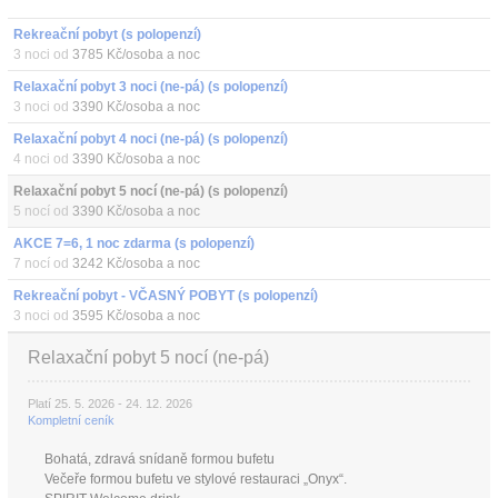
Rekreační pobyt (s polopenzí)
3 noci od
3785 Kč/osoba a noc
Relaxační pobyt 3 noci (ne-pá) (s polopenzí)
3 noci od
3390 Kč/osoba a noc
Relaxační pobyt 4 noci (ne-pá) (s polopenzí)
4 noci od
3390 Kč/osoba a noc
Relaxační pobyt 5 nocí (ne-pá) (s polopenzí)
5 nocí od
3390 Kč/osoba a noc
AKCE 7=6, 1 noc zdarma (s polopenzí)
7 nocí od
3242 Kč/osoba a noc
Rekreační pobyt - VČASNÝ POBYT (s polopenzí)
3 noci od
3595 Kč/osoba a noc
Relaxační pobyt 5 nocí (ne-pá)
Platí 25. 5. 2026 - 24. 12. 2026
Kompletní ceník
Bohatá, zdravá snídaně formou bufetu
Večeře formou bufetu ve stylové restauraci „Onyx“.