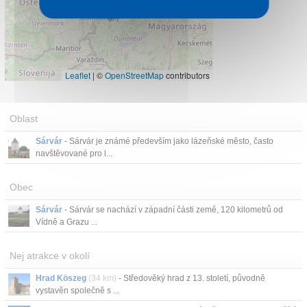
Leaflet
|
©
OpenStreetMap
contributors
Oblast
Sárvár
- Sárvár je známé především jako lázeňské město, často
navštěvované pro l...
Obec
Sárvár
- Sárvár se nachází v západní části země, 120 kilometrů od
Vídně a Grazu ...
Nej atrakce v okolí
Hrad Köszeg
(34 km)
- Středověký hrad z 13. století, původně
vystavěn společně s ...