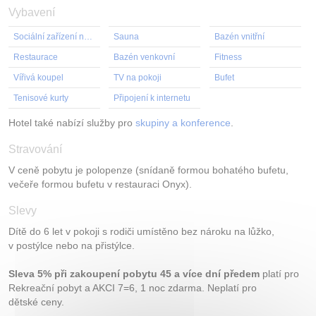
Vybavení
Sociální zařízení na pokoji
Sauna
Bazén vnitřní
Restaurace
Bazén venkovní
Fitness
Vířivá koupel
TV na pokoji
Bufet
Tenisové kurty
Připojení k internetu
Hotel také nabízí služby pro
skupiny a konference
.
Stravování
V ceně pobytu je polopenze (snídaně formou bohatého bufetu,
večeře formou bufetu v restauraci Onyx).
Slevy
Dítě do 6 let v pokoji s rodiči umístěno bez nároku na lůžko,
v postýlce nebo na přistýlce.
Sleva 5% při zakoupení pobytu 45 a více dní předem
platí pro
Rekreační pobyt a AKCI 7=6, 1 noc zdarma. Neplatí pro
dětské ceny.