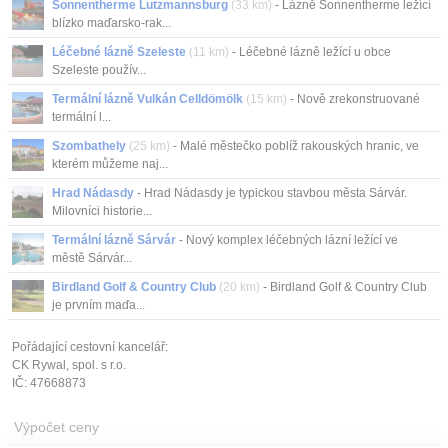
Sonnentherme Lutzmannsburg
(33 km)
- Lázně Sonnentherme ležící
blízko maďarsko-rak...
Léčebné lázně Szeleste
(11 km)
- Léčebné lázně ležící u obce
Szeleste použív...
Termální lázně Vulkán Celldömölk
(15 km)
- Nově zrekonstruované
termální l...
Szombathely
(25 km)
- Malé městečko poblíž rakouských hranic, ve
kterém můžeme naj...
Hrad Nádasdy
- Hrad Nádasdy je typickou stavbou města Sárvár.
Milovníci historie...
Termální lázně Sárvár
- Nový komplex léčebných lázní ležící ve
městě Sárvár...
Birdland Golf & Country Club
(20 km)
- Birdland Golf & Country Club
je prvním maďa...
Pořádající cestovní kancelář:
CK Rywal, spol. s r.o.
IČ: 47668873
Výpočet ceny