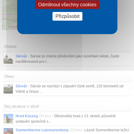
Odmítnout všechny cookies
Přizpůsobit
Leaflet
|
©
OpenStreetMap
contributors
Oblast
Sárvár
- Sárvár je známé především jako lázeňské město, často
navštěvované pro l...
Obec
Sárvár
- Sárvár se nachází v západní části země, 120 kilometrů od
Vídně a Grazu ...
Nej atrakce v okolí
Hrad Köszeg
(34 km)
- Středověký hrad z 13. století, původně
vystavěn společně s ...
Sonnentherme Lutzmannsburg
(33 km)
- Lázně Sonnentherme ležící