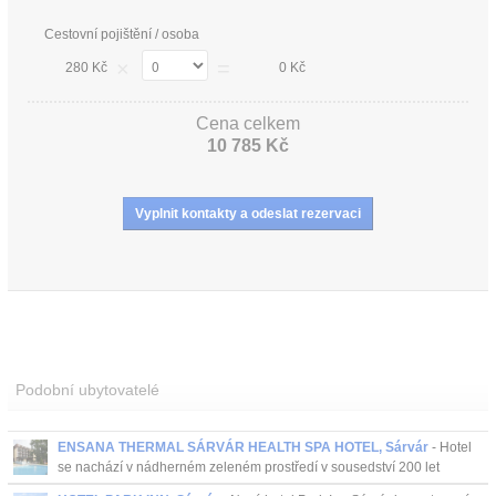
Cestovní pojištění / osoba
×
=
280 Kč
0 Kč
Cena celkem
10 785 Kč
Podobní ubytovatelé
ENSANA THERMAL SÁRVÁR HEALTH SPA HOTEL, Sárvár
- Hotel
se nachází v nádherném zeleném prostředí v sousedství 200 let
starého arboreta Sárvár přístupného přímo z hotelové zahrady. ...