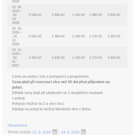
2026
23. 08.
2026 –
02.
3 595 Kč
3 890 Kč
1 240 Kč
1 885 Kč
2 830 Kč
10.
2026
02. 10.
2026 –
24.
4 065 Kč
4 360 Kč
1 240 Kč
2 135 Kč
3 200 Kč
12.
2026
24. 12.
2026 –
03.
4 300 Kč
4 625 Kč
1 240 Kč
2 270 Kč
3 400 Kč
01.
2027
Cena za osobu / noc s polopenzí a programem.
Cena platí při rezervaci více než 45 dní před příjezdem na
pobyt.
Dětské ceny platí při ubytování se 2 dospělými osobami
v pokoji.
Pobyt je možný na 3 a více nocí.
Nástup na pobyt je možný kterýkoliv den v týdnu.
Obsazenost
Termín pobytu:
21. 9. 2026
–
24. 9. 2026