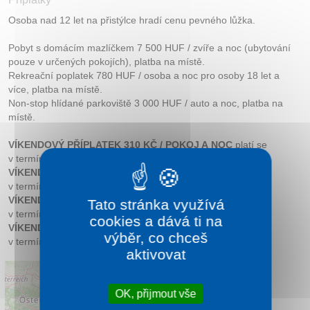
Osoba nad 12 let na přistýlce hradí cenu pevného lůžka.
Pobyt s domácím mazlíčkem 7 500 HUF / zvíře a noc (ubytování
pouze v určených pokojích), platba na místě.
Rekreační poplatek 780 HUF / osoba a noc pro osoby 18 let a
více, platba na místě.
Non-stop hlídané parkoviště 3 000 HUF / auto a noc, platba na
místě.
VÍKENDOVÝ PŘÍPLATEK 310 KČ / POKOJ A NOC
platí se
v termínech 28.09. – 23.10.2025 a 26.10. – 23.12.2025.
VÍKENDOVÝ PŘÍPLATEK 500 KČ / POKOJ A NOC
platí se
v termínech 09.06. – 28.09.2025.
VÍKENDOVÝ PŘÍPLATEK 250 KČ / POKOJ A NOC
platí se
Tato stránka využívá
v termínech 04.01. – 03.05.2026 a 02.10. – 24.12.2026
cookies a dává ti na
VÍKENDOVÝ PŘÍPLATEK 440 KČ / POKOJ A NOC
platí se
výběr, co chceš
v termínech 03.05. – 02.10.2026
aktivovat
OK, přijmout vše