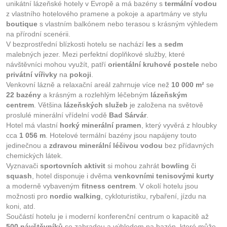
unikátní lázeňské hotely v Evropě a má bazény s
termální vodou
z vlastního hotelového pramene a pokoje a apartmány ve stylu
boutique
s vlastním balkónem nebo terasou s krásným výhledem
na přírodní scenérii.
V bezprostřední blízkosti hotelu se nachází
les
a
sedm
malebných jezer. Mezi perfektní doplňkové služby, které
návštěvníci mohou využít, patří
orientální kruhové postele
nebo
privátní vířivky
na
pokoji
.
Venkovní lázně a relaxační areál zahrnuje více než
10 000 m²
se
22 bazény
a krásným a rozlehlým léčebným
lázeňským
centrem
. Většina
lázeňských služeb
je založena na světově
proslulé minerální vřídelní vodě
Bad Sárvár
.
Hotel má vlastní
horký minerální pramen
, který vyvěrá z hloubky
cca
1 056 m
. Hotelové termální bazény jsou napájeny touto
jedinečnou a
zdravou minerální léčivou vodou
bez přídavných
chemických látek.
Vyznavači
sportovních aktivit
si mohou zahrát
bowling
či
squash
, hotel disponuje i dvěma
venkovními tenisovými kurty
a moderně vybaveným
fitness centrem
. V okolí hotelu jsou
možnosti pro
nordic walking
, cykloturistiku, rybaření, jízdu na
koni, atd.
Součástí hotelu je i moderní konferenční centrum o kapacitě až
500 návštěvníků
se zahradou a výhledem na bazén, které může