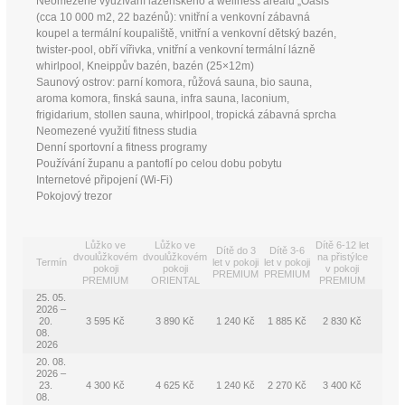
Neomezené využívání lázeňského a wellness areálu „Oasis“
(cca 10 000 m2, 22 bazénů): vnitřní a venkovní zábavná
koupel a termální koupaliště, vnitřní a venkovní dětský bazén,
twister-pool, obří vířivka, vnitřní a venkovní termální lázně
whirlpool, Kneippův bazén, bazén (25×12m)
Saunový ostrov: parní komora, růžová sauna, bio sauna,
aroma komora, finská sauna, infra sauna, laconium,
frigidarium, stollen sauna, whirlpool, tropická zábavná sprcha
Neomezené využití fitness studia
Denní sportovní a fitness programy
Používání županu a pantoflí po celou dobu pobytu
Internetové připojení (Wi-Fi)
Pokojový trezor
Lůžko ve
Lůžko ve
Dítě 6-12 let
Dítě do 3
Dítě 3-6
dvoulůžkovém
dvoulůžkovém
na přistýlce
Termín
let v pokoji
let v pokoji
pokoji
pokoji
v pokoji
PREMIUM
PREMIUM
PREMIUM
ORIENTAL
PREMIUM
25. 05.
2026 –
20.
3 595 Kč
3 890 Kč
1 240 Kč
1 885 Kč
2 830 Kč
08.
2026
20. 08.
2026 –
23.
4 300 Kč
4 625 Kč
1 240 Kč
2 270 Kč
3 400 Kč
08.