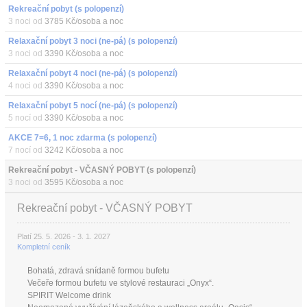
Rekreační pobyt (s polopenzí)
3 noci od
3785 Kč/osoba a noc
Relaxační pobyt 3 noci (ne-pá) (s polopenzí)
3 noci od
3390 Kč/osoba a noc
Relaxační pobyt 4 noci (ne-pá) (s polopenzí)
4 noci od
3390 Kč/osoba a noc
Relaxační pobyt 5 nocí (ne-pá) (s polopenzí)
5 nocí od
3390 Kč/osoba a noc
AKCE 7=6, 1 noc zdarma (s polopenzí)
7 nocí od
3242 Kč/osoba a noc
Rekreační pobyt - VČASNÝ POBYT (s polopenzí)
3 noci od
3595 Kč/osoba a noc
Rekreační pobyt - VČASNÝ POBYT
Platí 25. 5. 2026 - 3. 1. 2027
Kompletní ceník
Bohatá, zdravá snídaně formou bufetu
Večeře formou bufetu ve stylové restauraci „Onyx“.
SPIRIT Welcome drink