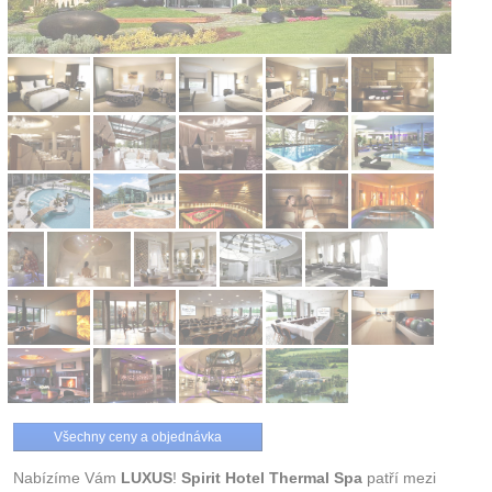
Všechny ceny a objednávka
Nabízíme Vám
LUXUS
!
Spirit Hotel Thermal Spa
patří mezi