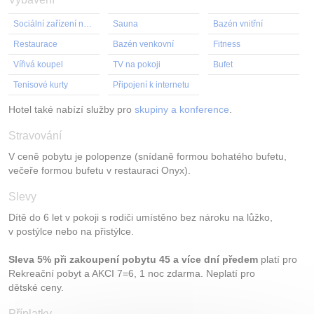
Sociální zařízení na pokoji
Sauna
Bazén vnitřní
Restaurace
Bazén venkovní
Fitness
Vířivá koupel
TV na pokoji
Bufet
Tenisové kurty
Připojení k internetu
Hotel také nabízí služby pro
skupiny a konference
.
Stravování
V ceně pobytu je polopenze (snídaně formou bohatého bufetu,
večeře formou bufetu v restauraci Onyx).
Slevy
Dítě do 6 let v pokoji s rodiči umístěno bez nároku na lůžko,
v postýlce nebo na přistýlce.
Sleva 5% při zakoupení pobytu 45 a více dní předem
platí pro
Rekreační pobyt a AKCI 7=6, 1 noc zdarma. Neplatí pro
dětské ceny.
Příplatky