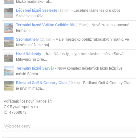
blízko maďarsko-rak...
Léčebné lázně Szeleste
(11 km)
- Léčebné lázně ležící u obce
Szeleste použív...
Termální lázně Vulkán Celldömölk
(15 km)
- Nově zrekonstruované
termální l...
Szombathely
(25 km)
- Malé městečko poblíž rakouských hranic, ve
kterém můžeme naj...
Hrad Nádasdy
- Hrad Nádasdy je typickou stavbou města Sárvár.
Milovníci historie...
Termální lázně Sárvár
- Nový komplex léčebných lázní ležící ve
městě Sárvár...
Birdland Golf & Country Club
(20 km)
- Birdland Golf & Country Club
je prvním maďa...
Pořádající cestovní kancelář:
CK Rywal, spol. s r.o.
IČ: 47668873
Výpočet ceny