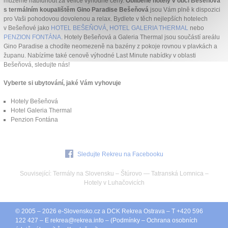
můžeme nabídnout za velice výhodné ceny.
Oblíbené hotely v obci Bešeňová
s termálním koupalištěm Gino Paradise Bešeňová
jsou Vám plně k dispozici
pro Vaši pohodovou dovolenou a relax. Bydlete v těch nejlepších hotelech
v Bešeňové jako
HOTEL BEŠEŇOVÁ
,
HOTEL GALERIA THERMAL
nebo
PENZION FONTÁNA
. Hotely Bešeňová a Galeria Thermal jsou součástí areálu
Gino Paradise a chodíte neomezeně na bazény z pokoje rovnou v plavkách a
županu. Nabízíme také cenově výhodné Last Minute nabídky v oblasti
Bešeňová, sledujte nás!
Vyberte si ubytování, jaké Vám vyhovuje
Hotely Bešeňová
Hotel Galeria Thermal
Penzion Fontána
Sledujte Rekreu na Facebooku
Související:
Termály na Slovensku
–
Štúrovo
—
Tatranská Lomnica
–
Hotely v Luhačovicích
© 2005 – 2026
e-Slovensko.cz
a
DCK Rekrea Ostrava
– T +420 596
122 427 – E
rekrea@
rekrea.info
– (
Podmínky
–
Ochrana osobních