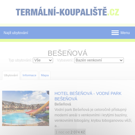
Panel pro správu cookies
Najít ubytování
Menu
Státy
BEŠEŇOVÁ
Pobyty
Typ ubytování:
Vybavení:
Slevy a Last Minute
Ubytování
Informace
Mapa
Novinky
HOTEL BEŠEŇOVÁ - VODNÍ PARK
Postup rezervace
BEŠEŇOVÁ
Bešeňová
Tištěné katalogy
Vodní park Bešeňová je celoročně přístupný
moderní areál s venkovními i krytými bazény,
venkovními tobogány, krytou toboganovou věží,
O nás
a...
1 noc od
2 074 Kč
Kontakt