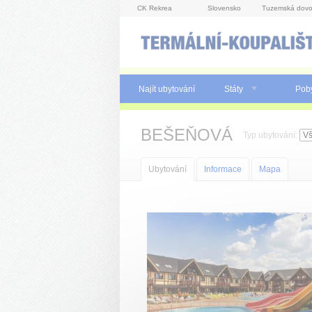
Panel pro správu cookies
CK Rekrea
Slovensko
Tuzemská dovo
Najít ubytování
Státy
Pob
BEŠEŇOVÁ
Typ ubytování:
Ubytování
Informace
Mapa