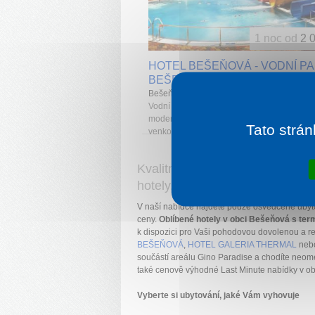
1 noc od
2 
HOTEL BEŠEŇOVÁ - VODNÍ P
BEŠEŇOVÁ
Bešeňová
Vodní park Bešeňová je celoročně přístupn
moderní areál s venkovními i krytými bazény
Tato strán
venkovními tobogány, krytou toboganovou vě
Kvalitní ubytování u Vašeho ob
hotely, wellness, penziony.
V naší nabídce najdete pouze osvědčené ubyt
ceny.
Oblíbené hotely v obci Bešeňová s te
k dispozici pro Vaši pohodovou dovolenou a re
BEŠEŇOVÁ
,
HOTEL GALERIA THERMAL
neb
součástí areálu Gino Paradise a chodíte neo
také cenově výhodné Last Minute nabídky v obl
Vyberte si ubytování, jaké Vám vyhovuje