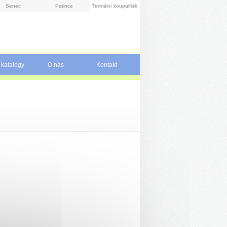
Senec
Patince
Termální koupaliště
 katalogy
O nás
Kontakt