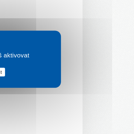
š aktivovat
t