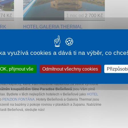
074 Kč
1 noc od
2 700 Kč
ARK
HOTEL GALERIA THERMAL
BEŠEŇOVÁ
Bešeňová
ý
Vyzkoušejte absolutní relax na vlastní kůži a
,
dopřejte si doušek zdraví v soukromí privátní
ka využívá cookies a dává ti na výběr, co chce
ží, a...
termální zóny, která je přístupná pouze pro...
líbeného termálního koupaliště Bešeňová |
OK, přijmout vše
Odmítnout všechny cookies
Přizpůsobi
ovací kapacity, které Vám můžeme nabídnout za velice výhodné
rmálním koupalištěm Gino Paradise Bešeňová
jsou Vám plně
lax. Bydlete v těch nejlepších hotelech v Bešeňové jako
HOTEL
o
PENZION FONTÁNA
. Hotely Bešeňová a Galeria Thermal jsou
mezeně na bazény z pokoje rovnou v plavkách a županu. Nabízíme
asti Bešeňová, sledujte nás!