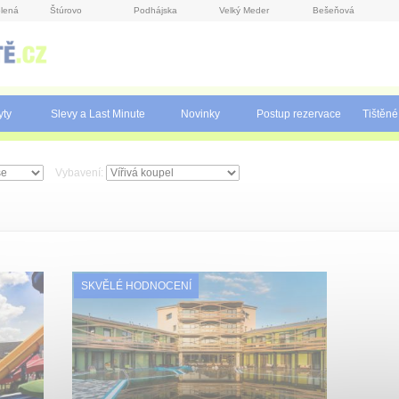
lená
Štúrovo
Podhájska
Velký Meder
Bešeňová
yty
Slevy a Last Minute
Novinky
Postup rezervace
Tištěné
Vybavení:
SKVĚLÉ HODNOCENÍ