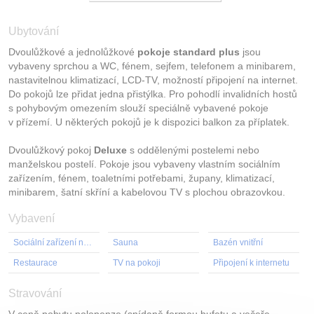
Ubytování
Dvoulůžkové a jednolůžkové
pokoje standard plus
jsou
vybaveny sprchou a WC, fénem, sejfem, telefonem a minibarem,
nastavitelnou klimatizací, LCD-TV, možností připojení na internet.
Do pokojů lze přidat jedna přistýlka. Pro pohodlí invalidních hostů
s pohybovým omezením slouží speciálně vybavené pokoje
v přízemí. U některých pokojů je k dispozici balkon za příplatek.
Dvoulůžkový pokoj
Deluxe
s oddělenými postelemi nebo
manželskou postelí. Pokoje jsou vybaveny vlastním sociálním
zařízením, fénem, toaletními potřebami, župany, klimatizací,
minibarem, šatní skříní a kabelovou TV s plochou obrazovkou.
Vybavení
Sociální zařízení na pokoji
Sauna
Bazén vnitřní
Restaurace
TV na pokoji
Připojení k internetu
Stravování