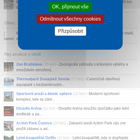
Mosonmagyaróvár
- Lázeňské město Mosonmagyaróvár leží 38 km
OK, přijmout vše
severozápandě od Győ...
Odmítnout všechny cookies
Obec
Přizpůsobit
Mosonmagyaróvár
- Lázeňské městěčko Mosonmagyaróvár je malé,
ale přesto velice ú...
Nej atrakce v okolí
Zoo Bratislava
(35 km)
- Zoologická zahrada s krásnými výběhy a
množstvím ohrožený...
Thermalpark Dunajská Streda
(27 km)
- Celoročně otevřený
aquapark s bezbariérovým...
Sportovní areál x-bionic sphere
(15 km)
- Moderní sportovní
komplex, kde se zdol...
Divadlo Aréna
(31 km)
- Divadlo Aréna sloužilo zpočátku jako letní
amfiteátr a pa...
Action Park Čunovo
(18 km)
- Zabavní areál Action Park vás zve
prožít zábavu a ad...
Letní koupaliště Delfín
(32 km)
- Letní koupaliště, kde si dopřejete