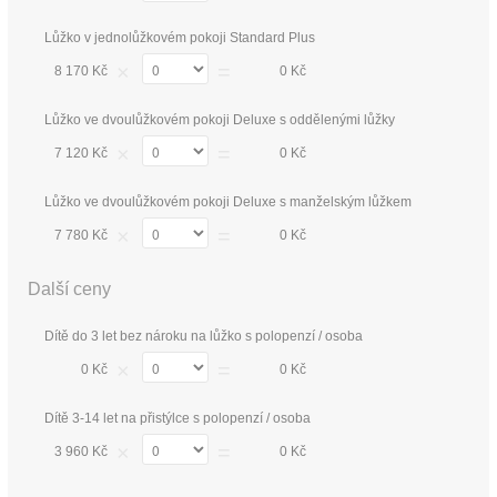
Lůžko v jednolůžkovém pokoji Standard Plus
×
=
8 170 Kč
0 Kč
Lůžko ve dvoulůžkovém pokoji Deluxe s oddělenými lůžky
×
=
7 120 Kč
0 Kč
Lůžko ve dvoulůžkovém pokoji Deluxe s manželským lůžkem
×
=
7 780 Kč
0 Kč
Další ceny
Dítě do 3 let bez nároku na lůžko s polopenzí / osoba
×
=
0 Kč
0 Kč
Dítě 3-14 let na přistýlce s polopenzí / osoba
×
=
3 960 Kč
0 Kč