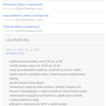
Relaxační pobyt (s polopenzí)
4 noci od
2340 Kč/osoba a noc
Aqua wellness pobyt (s polopenzí)
5 nocí od
2319 Kč/osoba a noc
Týdenní pobyt (s polopenzí)
7 nocí od
2258 Kč/osoba a noc
Lázeňské dny
Platí 2. 1. 2026 - 23. 12. 2026
Kompletní ceník
snídaně formou bufetu od 07:00 do 10:00
večeře formou menu od 18:00 do 20:00
vstup do hotelového wellness od 06:00 do 22:00: vnitřní
sedací bazén s termální vodou, finská sauna a infračervená
kabina
použití županu proti záloze
neomezený vstup po dobu pobytu s přímým vstupem do
Flexum Thermal&Spa: v době od 8:00 do 20:00 hodin využití
sedmi trvale fungujících termálních a zážitkových bazénů
s různou teplotou vody.
připojení k internetu pře Wi-Fi v celém areálu