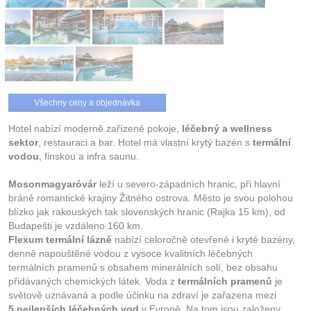
Všechny ceny a objednávka
Hotel nabízí moderně zařízené pokoje,
léčebný a wellness
sektor
, restauraci a bar. Hotel má vlastní krytý bazén s
termální
vodou
, finskou a infra saunu.
Mosonmagyaróvár
leží u severo-západních hranic, při hlavní
bráně romantické krajiny Žitného ostrova. Město je svou polohou
blízko jak rakouských tak slovenských hranic (Rajka 15 km), od
Budapešti je vzdáleno 160 km.
Flexum termální lázně
nabízí celoročně otevřené i kryté bazény,
denně napouštěné vodou z vysoce kvalitních léčebných
termálních pramenů s obsahem minerálních solí, bez obsahu
přidávaných chemických látek. Voda z
termálních pramenů
je
světově uznávaná a podle účinku na zdraví je zařazena mezi
5 nejlepších léčebných vod
v Evropě. Na tom jsou založeny