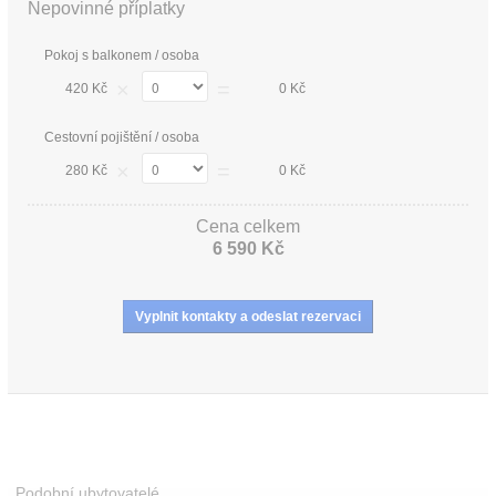
Nepovinné příplatky
Pokoj s balkonem / osoba
×
=
420 Kč
0 Kč
Cestovní pojištění / osoba
×
=
280 Kč
0 Kč
Cena celkem
6 590 Kč
Podobní ubytovatelé