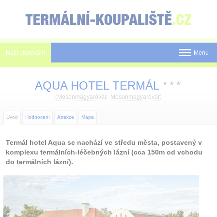
Panel pro správu cookies
Najít ubytování
Menu
Státy
AQUA HOTEL TERMÁL
★
★
★
Pobyty
(
Mosonmagyaróvár
,
Mosonmagyaróvár
)
Slevy a Last Minute
Úvod
Hodnocení
Atrakce
Mapa
Novinky
Termál hotel Aqua se nachází ve středu města, postavený v
komplexu termálních-léčebných lázní (cca 150m od vchodu
Postup rezervace
do termálních lázní).
Tištěné katalogy
O nás
Kontakt