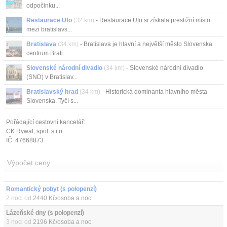
odpočinku...
Restaurace Ufo
(32 km)
- Restaurace Ufo si získala prestižní místo
mezi bratislavs...
Bratislava
(34 km)
- Bratislava je hlavní a největší město Slovenska
centrum Brati...
Slovenské národní divadlo
(34 km)
- Slovenské národní divadlo
(SND) v Bratislav...
Bratislavský hrad
(34 km)
- Historická dominanta hlavního města
Slovenska. Tyčí s...
Pořádající cestovní kancelář:
CK Rywal, spol. s r.o.
IČ: 47668873
Výpočet ceny
Romantický pobyt (s polopenzí)
2 noci od
2440 Kč/osoba a noc
Lázeňské dny (s polopenzí)
3 noci od
2196 Kč/osoba a noc