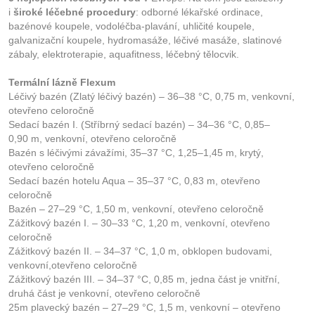
i
široké léčebné procedury
: odborné lékařské ordinace,
bazénové koupele, vodoléčba-plavání, uhličité koupele,
galvanizační koupele, hydromasáže, léčivé masáže, slatinové
zábaly, elektroterapie, aquafitness, léčebný tělocvik.
Termální lázně Flexum
Léčivý bazén (Zlatý léčivý bazén) – 36–38 °C, 0,75 m, venkovní,
otevřeno celoročně
Sedací bazén I. (Stříbrný sedací bazén) – 34–36 °C, 0,85–
0,90 m, venkovní, otevřeno celoročně
Bazén s léčivými závažími, 35–37 °C, 1,25–1,45 m, krytý,
otevřeno celoročně
Sedací bazén hotelu Aqua – 35–37 °C, 0,83 m, otevřeno
celoročně
Bazén – 27–29 °C, 1,50 m, venkovní, otevřeno celoročně
Zážitkový bazén I. – 30–33 °C, 1,20 m, venkovní, otevřeno
celoročně
Zážitkový bazén II. – 34–37 °C, 1,0 m, obklopen budovami,
venkovní,otevřeno celoročně
Zážitkový bazén III. – 34–37 °C, 0,85 m, jedna část je vnitřní,
druhá část je venkovní, otevřeno celoročně
25m plavecký bazén – 27–29 °C, 1,5 m, venkovní – otevřeno