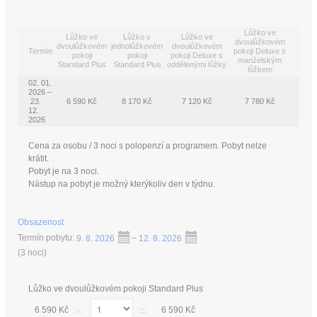
Lůžko ve
Lůžko ve
Lůžko v
Lůžko ve
dvoulůžkovém
dvoulůžkovém
jednolůžkovém
dvoulůžkovém
Termín
pokoji Deluxe s
pokoji
pokoji
pokoji Deluxe s
manželským
Standard Plus
Standard Plus
oddělenými lůžky
lůžkem
02. 01.
2026 –
23.
6 590 Kč
8 170 Kč
7 120 Kč
7 780 Kč
12.
2026
Cena za osobu / 3 noci s polopenzí a programem. Pobyt nelze
krátit.
Pobyt je na 3 noci.
Nástup na pobyt je možný kterýkoliv den v týdnu.
Obsazenost
Termín pobytu:
9. 8. 2026
–
12. 8. 2026
(
3 noci
)
Lůžko ve dvoulůžkovém pokoji Standard Plus
×
=
6 590 Kč
6 590 Kč