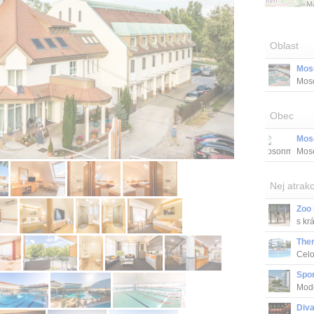
Oblast
Mos
Mos
od G
Obec
Mos
Moso
ú...
Nej atrakc
Zoo 
s kr
The
Celo
bezb
Spor
Mode
Div