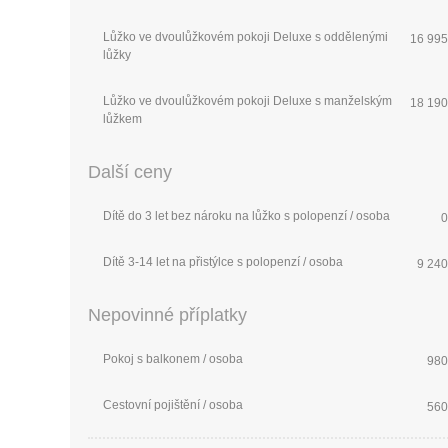
Lůžko ve dvoulůžkovém pokoji Deluxe s oddělenými
16 995
lůžky
Lůžko ve dvoulůžkovém pokoji Deluxe s manželským
18 190
lůžkem
Další ceny
Dítě do 3 let bez nároku na lůžko s polopenzí / osoba
0
Dítě 3-14 let na přistýlce s polopenzí / osoba
9 240
Nepovinné příplatky
Pokoj s balkonem / osoba
980
Cestovní pojištění / osoba
560