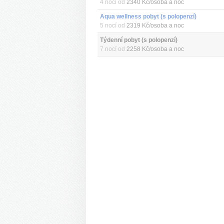
4 noci od
2340 Kč/osoba a noc
Aqua wellness pobyt (s polopenzí)
5 nocí od
2319 Kč/osoba a noc
Týdenní pobyt (s polopenzí)
7 nocí od
2258 Kč/osoba a noc