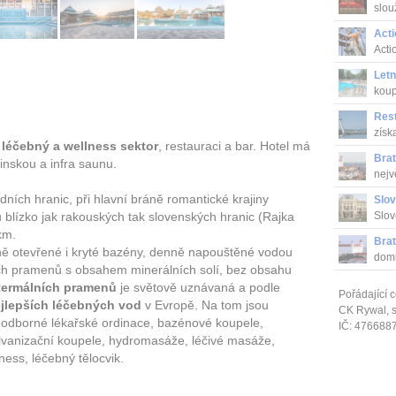
slou
Act
Acti
Letn
koup
Res
získ
,
léčebný a wellness sektor
, restauraci a bar. Hotel má
Brat
finskou a infra saunu.
nejv
ních hranic, při hlavní bráně romantické krajiny
Slov
 blízko jak rakouských tak slovenských hranic (Rajka
Slov
km.
Brat
ně otevřené i kryté bazény, denně napouštěné vodou
domi
ích pramenů s obsahem minerálních solí, bez obsahu
termálních pramenů
je světově uznávaná a podle
Pořádající c
ejlepších léčebných vod
v Evropě. Na tom jsou
CK Rywal, sp
 odborné lékařské ordinace, bazénové koupele,
IČ: 476688
alvanizační koupele, hydromasáže, léčivé masáže,
tness, léčebný tělocvik.