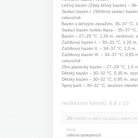
Léčivý bazén (Zlatý léčivý bazén) – 36
Sedací bazén I. (Stříbrný sedací bazé
celoročně
Bazén s léčivými závažími, 35–37 °C, 1
Sedací bazén hotelu Aqua – 35–37 °C,
Bazén – 27–29 °C, 1,50 m, venkovní, 
Zážitkový bazén I. – 30–33 °C, 1,20 m
Zážitkový bazén II. – 34–37 °C, 1,0 m
Zážitkový bazén III. – 34–37 °C, 0,85 m
celoročně
25m plavecký bazén – 27–29 °C, 1,5 m
Dětský bazén – 30–32 °C, 0,35 m, sezó
Dětský bazén – 30–32 °C, 0,85 m, sezó
Sprej park – 30–32 °C, sezónní otevřen
Hodnocení klientů: 8,9 z 10
Jiří
hodnotí za starší pár pobyt v dubnu 2
Klady:
celková spokojenost