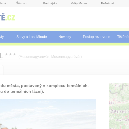
lená
Štúrovo
Podhájska
Velký Meder
Bešeňová
yty
Slevy a Last Minute
Novinky
Postup rezervace
Tištěné
L
★
★
★
(
Mosonmagyaróvár
,
Mosonmagyaróvár
)
a
ředu města, postavený v komplexu termálních-
 do termálních lázní).