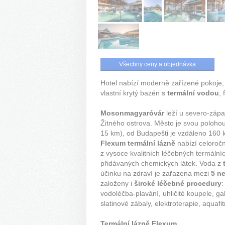
Všechny ceny a objednávka
Hotel nabízí moderně zařízené pokoje
vlastní krytý bazén s
termální vodou
, 
Mosonmagyaróvár
leží u severo-západ
Žitného ostrova. Město je svou polohou
15 km), od Budapešti je vzdáleno 160 
Flexum termální lázně
nabízí celoroč
z vysoce kvalitních léčebných termáln
přidávaných chemických látek. Voda z
účinku na zdraví je zařazena mezi
5 n
založeny i
široké léčebné procedury
:
vodoléčba-plavání, uhličité koupele, g
slatinové zábaly, elektroterapie, aquafi
Termální lázně Flexum