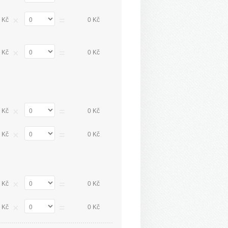
×
=
 Kč
0 Kč
×
=
 Kč
0 Kč
×
=
 Kč
0 Kč
×
=
 Kč
0 Kč
×
=
 Kč
0 Kč
×
=
 Kč
0 Kč