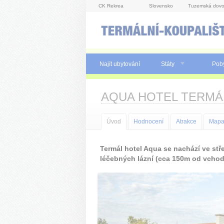
Panel pro správu cookies
CK Rekrea
Slovensko
Tuzemská dovo
Najít ubytování
Státy
Pob
AQUA HOTEL TERMÁ
Úvod
Hodnocení
Atrakce
Map
Termál hotel Aqua se nachází ve st
léčebných lázní (cca 150m od vchodu