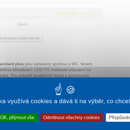
★★★★★☆☆☆☆☆
Zápory:
 hodnocení našich klientů
tandard plus
jsou vybaveny sprchou a WC, fénem,
telnou klimatizací, LCD-TV, možností připojení na
istýlka. Pro pohodlí invalidních hostů s pohybovým
oje v přízemí. U některých pokojů je k dispozici
i postelemi nebo manželskou postelí. Pokoje jsou
ka využívá cookies a dává ti na výběr, co chce
 fénem, toaletními potřebami, župany, klimatizací,
V s plochou obrazovkou.
OK, přijmout vše
Odmítnout všechny cookies
Přizpůsobi