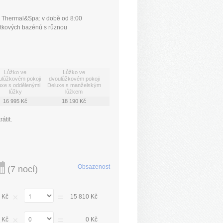
 Thermal&Spa: v době od 8:00
žitkových bazénů s různou
Lůžko ve
Lůžko ve
ulůžkovém pokoji
dvoulůžkovém pokoji
uxe s oddělenými
Deluxe s manželským
lůžky
lůžkem
16 995 Kč
18 190 Kč
átit.
Obsazenost
(
7 nocí
)
×
=
 Kč
15 810 Kč
×
=
 Kč
0 Kč