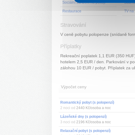
Sociální zařízení na pokoji
Sauna
Restaurace
TV na 
Stravování
V ceně pobytu polopenze (snídaně form
Příplatky
Rekreační poplatek 1,1 EUR (350 HUF) /
hotelem 2,5 EUR / den. Parkování v p
zálohou 10 EUR / pobyt. Příplatek za u
Výpočet ceny
Romantický pobyt (s polopenzí)
2 noci od
2440 Kč/osoba a noc
Lázeňské dny (s polopenzí)
3 noci od
2196 Kč/osoba a noc
Relaxační pobyt (s polopenzí)