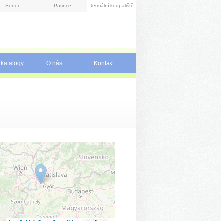
Senec
Patince
Termální koupaliště
 katalogy
O nás
Kontakt