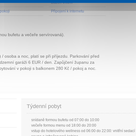
Bazén vnitřní
pokoji
Připojení k internetu
ou bufetu a večeře servírovaná).
 osoba a noc, platí se při příjezdu. Parkování před
odzemní garáži 6 EUR / den. Zapůjčení županu za
bytování v pokoji s balkonem 280 Kč / pokoj a noc.
Týdenní pobyt
snídaně formou bufetu od 07:00 do 10:00
večeře formou menu od 18:00 do 20:00
vstup do hotelového wellness od 06:00 do 22:00: vnitřní sedací 