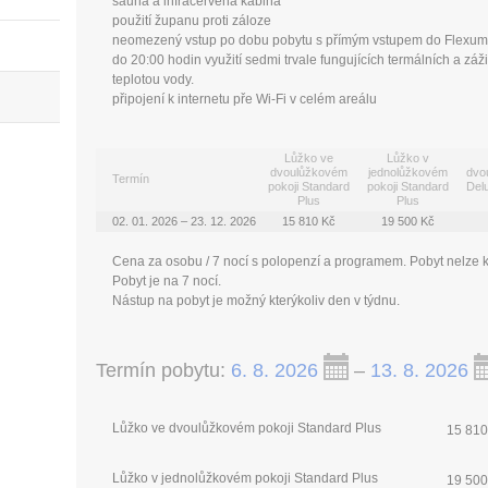
sauna a infračervená kabina
použití županu proti záloze
neomezený vstup po dobu pobytu s přímým vstupem do Flexum
do 20:00 hodin využití sedmi trvale fungujících termálních a zá
teplotou vody.
připojení k internetu pře Wi-Fi v celém areálu
Lůžko ve
Lůžko v
dvoulůžkovém
jednolůžkovém
dvo
Termín
pokoji Standard
pokoji Standard
Del
Plus
Plus
02. 01. 2026 – 23. 12. 2026
15 810 Kč
19 500 Kč
Cena za osobu / 7 nocí s polopenzí a programem. Pobyt nelze kr
Pobyt je na 7 nocí.
Nástup na pobyt je možný kterýkoliv den v týdnu.
Termín pobytu:
6. 8. 2026
–
13. 8. 2026
Lůžko ve dvoulůžkovém pokoji Standard Plus
15 810
Lůžko v jednolůžkovém pokoji Standard Plus
19 500