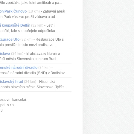
žilo zpočátku jako letní amfiteátr a pa...
ion Park Čunovo
(18 km)
- Zabavní areál
on Park vás zve prožít zábavu a ad...
í koupaliště Delfín
(32 km)
- Letní
aliště, kde si dopřejete odpočinku...
taurace Ufo
(32 km)
- Restaurace Ufo si
ala prestižní místo mezi bratislavs...
islava
(34 km)
- Bratislava je hlavní a
ětší město Slovenska centrum Brati...
enské národní divadlo
(34 km)
-
enské národní divadlo (SND) v Bratislav...
islavský hrad
(34 km)
- Historická
nanta hlavního města Slovenska. Tyčí s...
estovní kancelář:
ol. s r.o.
73