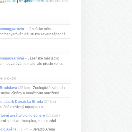
Leaflet
|
©
OpenStreetMap
contributors
onmagyaróvár
- Lázeňské město
onmagyaróvár leží 38 km severozápandě
yő...
onmagyaróvár
- Lázeňské městěčko
nmagyaróvár je malé, ale přesto velice
e v okolí
Bratislava
(35 km)
- Zoologická zahrada
ásnými výběhy a množstvím ohrožený...
rmalpark Dunajská Streda
(27 km)
-
ročně otevřený aquapark s
ariérovým...
tovní areál x-bionic sphere
(15 km)
-
rní sportovní komplex, kde se zdol...
adlo Aréna
(31 km)
- Divadlo Aréna