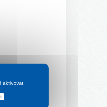
š aktivovat
t