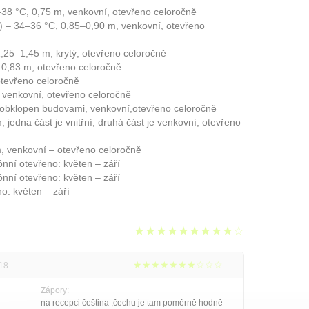
–38 °C, 0,75 m, venkovní, otevřeno celoročně
n) – 34–36 °C, 0,85–0,90 m, venkovní, otevřeno
,25–1,45 m, krytý, otevřeno celoročně
 0,83 m, otevřeno celoročně
otevřeno celoročně
, venkovní, otevřeno celoročně
, obklopen budovami, venkovní,otevřeno celoročně
, jedna část je vnitřní, druhá část je venkovní, otevřeno
, venkovní – otevřeno celoročně
nní otevřeno: květen – září
nní otevřeno: květen – září
o: květen – září
★★★★★★★★★☆
★★★★★★★☆☆☆
018
Zápory:
na recepci čeština ,čechu je tam poměrně hodně